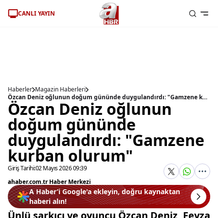
CANLI YAYIN
Haberler
Magazin Haberleri
Özcan Deniz oğlunun doğum gününde duygulandırdı: "Gamzene kurban olurum"
Özcan Deniz oğlunun
doğum gününde
duygulandırdı: "Gamzene
kurban olurum"
Giriş Tarihi:
02 Mayıs 2026 09:39
ahaber.com.tr Haber Merkezi
A Haber’i Google'a ekleyin, doğru kaynaktan
haberi alın!
Ünlü şarkıcı ve oyuncu Özcan Deniz, Feyza