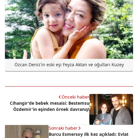
Özcan Deniz'in eski eşi Feyza Aktan ve oğulları Kuzey
Önceki haber
Cihangir'de bebek mesaisi: Bestemsu
Özdemir'in eşinden örnek davranış!
Sonraki haber
Burcu Esmersoy ilk kez açıkladı: Evlat