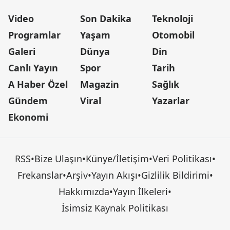
Video
Son Dakika
Teknoloji
Programlar
Yaşam
Otomobil
Galeri
Dünya
Din
Canlı Yayın
Spor
Tarih
A Haber Özel
Magazin
Sağlık
Gündem
Viral
Yazarlar
Ekonomi
RSS
•
Bize Ulaşın
•
Künye/İletişim
•
Veri Politikası
•
Frekanslar
•
Arşiv
•
Yayın Akışı
•
Gizlilik Bildirimi
•
Hakkımızda
•
Yayın İlkeleri
•
İsimsiz Kaynak Politikası