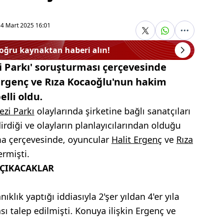
14 Mart 2025 16:01
doğru kaynaktan haberi alın!
i Parkı' soruşturması çerçevesinde
 Ergenç ve Rıza Kocaoğlu'nun hakim
elli oldu.
ezi Parkı
olaylarında şirketine bağlı sanatçıları
irdiği ve olayların planlayıcılarından olduğu
rma çerçevesinde, oyuncular
Halit Ergenç
ve
Rıza
ermişti.
 ÇIKACAKLAR
klık yaptığı iddiasıyla 2'şer yıldan 4'er yıla
sı talep edilmişti. Konuya ilişkin Ergenç ve