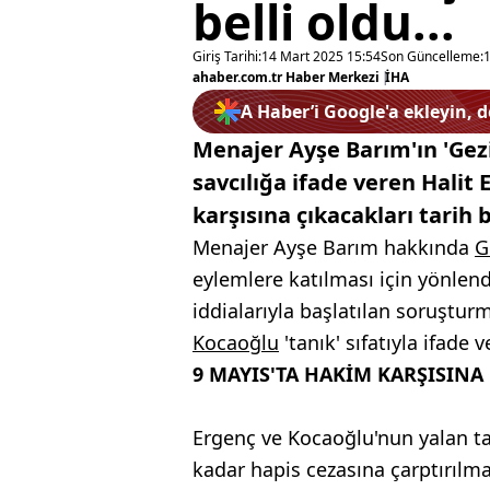
belli oldu...
Giriş Tarihi:
14 Mart 2025 15:54
Son Güncelleme:
ahaber.com.tr Haber Merkezi
|
İHA
A Haber’i Google'a ekleyin, 
Menajer Ayşe Barım'ın 'Gez
savcılığa ifade veren Halit
karşısına çıkacakları tarih b
Menajer Ayşe Barım hakkında
G
eylemlere katılması için yönlend
iddialarıyla başlatılan soruştu
Kocaoğlu
'tanık' sıfatıyla ifade v
9 MAYIS'TA HAKİM KARŞISINA
Ergenç ve Kocaoğlu'nun yalan tanı
kadar hapis cezasına çarptırılma