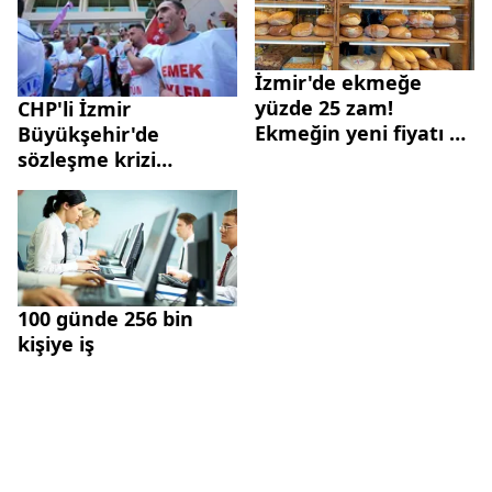
İzmir'de ekmeğe
yüzde 25 zam!
CHP'li İzmir
Ekmeğin yeni fiyatı 5
Büyükşehir'de
lira oldu
sözleşme krizi
dinmiyor! Memurlar
yarım gün iş bıraktı!
Hedefteki isim Cemil
Tugay...
100 günde 256 bin
kişiye iş