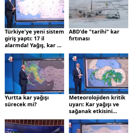
Türkiye'ye yeni sistem
ABD'de "tarihi" kar
giriş yaptı: 17 il
fırtınası
alarmda! Yağış, kar ve
fırtına uyarısı
Yurtta kar yağışı
Meteorolojiden kritik
sürecek mi?
uyarı: Kar yağışı ve
sağanak etkisini
sürdürüyor!