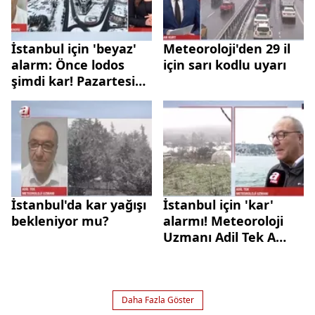
İstanbul için 'beyaz'
Meteoroloji'den 29 il
alarm: Önce lodos
için sarı kodlu uyarı
şimdi kar! Pazartesi
gününe dikkat
İstanbul'da kar yağışı
İstanbul için 'kar'
bekleniyor mu?
alarmı! Meteoroloji
Uzmanı Adil Tek A
Haber'de açıkladı:
Kritik gün perşembe!
Daha Fazla Göster