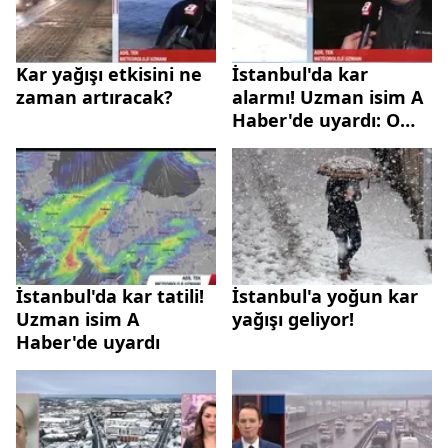
Kar yağışı etkisini ne
İstanbul'da kar
zaman artıracak?
alarmı! Uzman isim A
Haber'de uyardı: O
saatlere dikkat
İstanbul'da kar tatili!
İstanbul'a yoğun kar
Uzman isim A
yağışı geliyor!
Haber'de uyardı