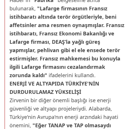
Haber'in
"Fabrika"
belgeseline atıfta
bulunarak,
"Lafarge firmasının Fransız
istihbaratı altında terör örgütleriyle, beni
affetsinler ama resmen oynaşmışlar. Fransız
istihbaratı, Fransız Ekonomi Bakanlığı ve
Lafarge firması, DEAŞ’la yağlı güreş
yapmışlar, pehlivan gibi el ele ensede terör
estirmişler. Fransız mahkemesi bu konuyla
ilgili Lafarge firmasını cezalandırmak
zorunda kaldı"
ifadelerini kullandı.
ENERJİ VE ALTYAPIDA TÜRKİYE'NİN
DURDURULAMAZ YÜKSELİŞİ
Zirvenin bir diğer önemli başlığı ise enerji
güvenliği ve altyapı projeleriydi. Alabarda,
Türkiye'nin Avrupa'nın enerji arzındaki hayati
önemini,
"Eğer TANAP ve TAP olmasaydı