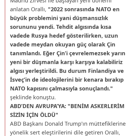
Madrid Zirvesi ile başlayan yeni dönemi
anlatan Orallı,
"2022 sonrasında NATO en
büyük problemini yani düşmansızlık
sorununu yendi. Tehdit algısında kısa
vadede Rusya hedef gösterilirken, uzun
vadede meydan okuyan güç olarak Çin
tanımlandı. Eğer Çin’i çevrelemezsek yarın
yeni bir düşmanla karşı karşıya kalabiliriz
algısı yerleştirildi. Bu durum Finlandiya ve
İsveç’in de ideolojilerini bir kenara bırakıp
NATO kapısını çalmasıyla sonuçlandı."
şeklinde konuştu.
ABD’DEN AVRUPA’YA: "BENİM ASKERLERİM
SİZİN İÇİN ÖLDÜ"
ABD Başkanı Donald Trump'ın müttefiklerine
yönelik sert eleştirilerini dile getiren Orallı,