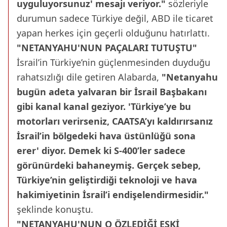
uyguluyorsunuz' mesajı veriyor."
sözleriyle
durumun sadece Türkiye değil, ABD ile ticaret
yapan herkes için geçerli olduğunu hatırlattı.
"NETANYAHU'NUN PAÇALARI TUTUŞTU"
İsrail’in Türkiye’nin güçlenmesinden duyduğu
rahatsızlığı dile getiren Alabarda,
"Netanyahu
bugün adeta yalvaran bir İsrail Başbakanı
gibi kanal kanal geziyor. 'Türkiye’ye bu
motorları verirseniz, CAATSA’yı kaldırırsanız
İsrail’in bölgedeki hava üstünlüğü sona
erer' diyor. Demek ki S-400’ler sadece
görünürdeki bahaneymiş. Gerçek sebep,
Türkiye’nin geliştirdiği teknoloji ve hava
hakimiyetinin İsrail’i endişelendirmesidir."
şeklinde konuştu.
"NETANYAHU'NUN O ÖZLEDİĞİ ESKİ