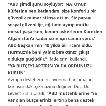
"ABD şimdi şunu söylüyor; 'NATO’nun
külfetine ben katlandım, size konforlu bir
güvenlik mimarisi inşa ettim. Siz parayı
sosyal güvenliğe, eğitime ayırıp mutlu
mesut yaşarken, benim askerlerim Kore’den
Afganistan’a kadar sizin için canını verdi.'
ABD Başkanı’nın '40 yılda bir ricam oldu,
Hürmüz’de beni yalnız bıraktınız' çıkışı
oldukça güçlüdür."
ifadelerini kullandı.
"YA BÜTÇEYİ ARTIRIN YA DA ORDUNUZU
KURUN"
Avrupa devletlerinin savunma harcamaları
konusundaki çıkmazına değinen Doç. Dr.
Levent Ersin Orallı,
"ABD müttefiklerine 'Ya
var olan bütçelerinizi artırıp bana destek