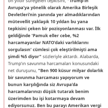
on yıldır süregelen tepkisini,
"Trump’ın
Avrupa’ya yönelik olarak Amerika Birleşik
Devletleri’nin yanında yer almadıklarından
mütevellit yaklaşık 10 yıldan bu yana
tepkisini çeken bir pozisyonlanması var. İlk
geldiğinde 'Pamuk eller cebe, %2
harcamayanlar NATO’daki varlıklarını
sorgulasın' cümlesi çok eleştirilmişti ama
şimdi %5 diyor"
sözleriyle aktardı. Alabarda,
Trump’ın savunma harcamaları konusundaki
net duruşunu,
"Ben 900 küsur milyar dolarlık
bir savunma harcaması yapıyorum ve
bunun karşılığında siz Avrupa’da
harcamalarınızı düşük tutarak benim
üzerimden bu işi kotarmaya devam
ediyorsunuz. Ben bu parayı Amerikan vergi