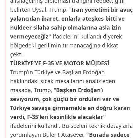
alışılagelmiş diplomasi trafiğini reddettiğini
belirten Uysal, Trump, "
İran yönetimi bir avuç
yalancıdan ibaret, onlarla ateşkes bitti ve
nükleer silaha sahip olmalarına asla izin
vermeyeceğiz"
ifadelerini kullandı diyerek
bölgedeki gerilimin tırmanacağına dikkat
çekti.
TÜRKİYE’YE F-35 VE MOTOR MÜJDESİ
Trump’ın Türkiye ve Başkan Erdoğan
hakkındaki sıcak mesajlarını analiz eden
masada, Trump, "
Başkan Erdoğan’ı
seviyorum, çok güçlü bir orduları var ve
Türkiye savaşa girmemekle en doğru kararı
verdi, F-35’leri kesinlikle alacaklar"
ifadelerini kullandı. Bu sözleri teknik detaylarla
yorumlayan Bülent Atasever,
"Burada sadece