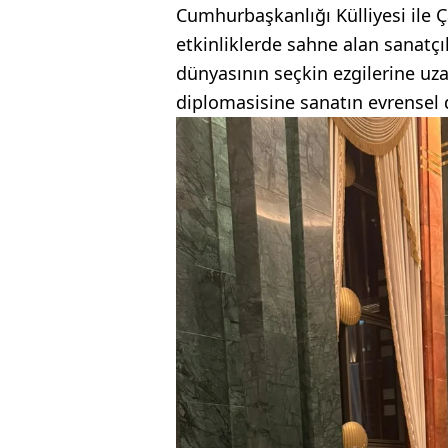
Cumhurbaşkanlığı Külliyesi ile 
etkinliklerde sahne alan sanatçı
dünyasının seçkin ezgilerine uza
diplomasisine sanatın evrensel d