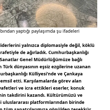
ından yaptığı paylaşımda şu ifadeleri
derlerini yalnızca diplomasiyle değil, köklü
rafetiyle de ağırladık. Cumhurbaşkanlığı
 Sanatlar Genel Müdürlüğümüze bağlı
n Türk dünyasının eşsiz ezgilerine uzanan
urbaşkanlığı Külliyesi'nde ve Çankaya
emsil etti. Karşılamalarda görev alan
afetleri ve icra ettikleri eserler, konuk
inin takdirini kazandı. Kültürümüzü ve
 uluslararası platformlarından birinde
en tüm sanatçılarımıza gönülden teşekkür