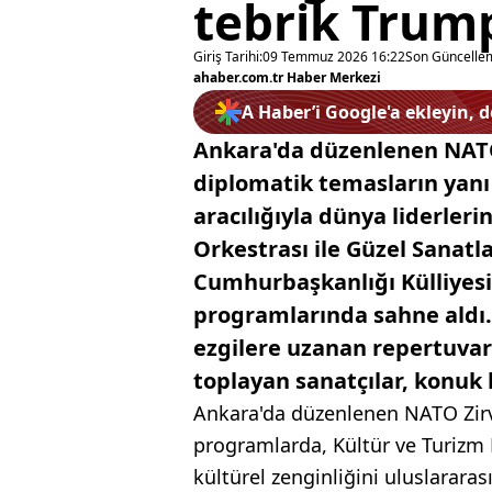
tebrik Trump
Giriş Tarihi:
09 Temmuz 2026 16:22
Son Güncelle
ahaber.com.tr Haber Merkezi
A Haber’i Google'a ekleyin, 
Ankara'da düzenlenen NATO
diplomatik temasların yanı 
aracılığıyla dünya liderler
Orkestrası ile Güzel Sanatl
Cumhurbaşkanlığı Külliyesi
programlarında sahne aldı.
ezgilere uzanan repertuvarl
toplayan sanatçılar, konuk 
Ankara'da düzenlenen NATO Zirv
programlarda, Kültür ve Turizm 
kültürel zenginliğini uluslarara