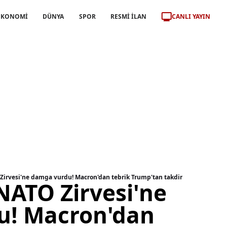
CANLI YAYIN
EKONOMİ
DÜNYA
SPOR
RESMİ İLAN
Zirvesi'ne damga vurdu! Macron'dan tebrik Trump'tan takdir
NATO Zirvesi'ne
u! Macron'dan