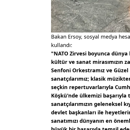
Bakan Ersoy, sosyal medya hesab
kullandı:
"NATO Zirvesi boyunca dünya li
kültür ve sanat mirasımızın za
Senfoni Orkestramız ve Güzel
sanatçılarımız; klasik müzikte
seçkin repertuvarlarıyla Cumh
Köşkü'nde ülkemizi başarıyla t
sanatçılarımızın geleneksel kıy
devlet başkanları ile heyetler
sanatımızı dünyanın en önemli
büyük bir başarıyla temsil ed