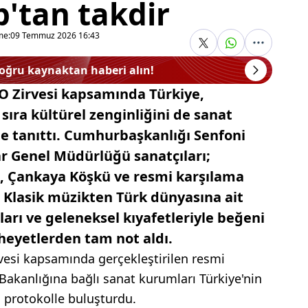
'tan takdir
me:
09 Temmuz 2026 16:43
doğru kaynaktan haberi alın!
 Zirvesi kapsamında Türkiye,
sıra kültürel zenginliğini de sanat
ine tanıttı. Cumhurbaşkanlığı Senfoni
ar Genel Müdürlüğü sanatçıları;
, Çankaya Köşkü ve resmi karşılama
 Klasik müzikten Türk dünyasına ait
arı ve geleneksel kıyafetleriyle beğeni
heyetlerden tam not aldı.
esi kapsamında gerçekleştirilen resmi
Bakanlığına bağlı sanat kurumları Türkiye'nin
sı protokolle buluşturdu.