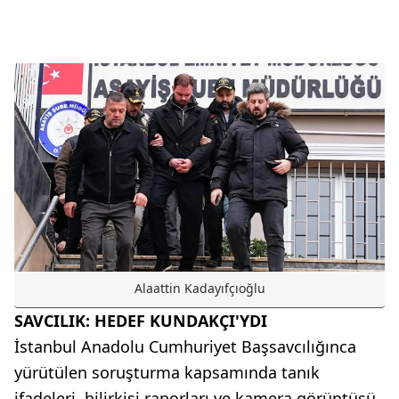
Alaattin Kadayıfçıoğlu
SAVCILIK: HEDEF KUNDAKÇI'YDI
İstanbul Anadolu Cumhuriyet Başsavcılığınca
yürütülen soruşturma kapsamında tanık
ifadeleri, bilirkişi raporları ve kamera görüntüsü