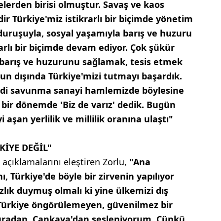
lerden birisi olmuştur. Savaş ve kaos
ir Türkiye'miz istikrarlı bir biçimde yönetim
 duruşuyla, sosyal yaşamıyla barış ve huzuru
arlı bir biçimde devam ediyor. Çok şükür
n barış ve huzurunu sağlamak, tesis etmek
n dışında Türkiye'mizi tutmayı başardık.
Kendi savunma sanayi hamlemizde böylesine
i bir dönemde 'Biz de varız' dedik. Bugün
aşan yerlilik ve millilik oranına ulaştı"
İYE DEĞİL"
açıklamalarını eleştiren Zorlu,
"Ana
, Türkiye'de böyle bir zirvenin yapılıyor
lık duymuş olmalı ki yine ülkemizi dış
'Türkiye öngörülemeyen, güvenilmez bir
 buradan, Çankaya'dan sesleniyorum. Çünkü