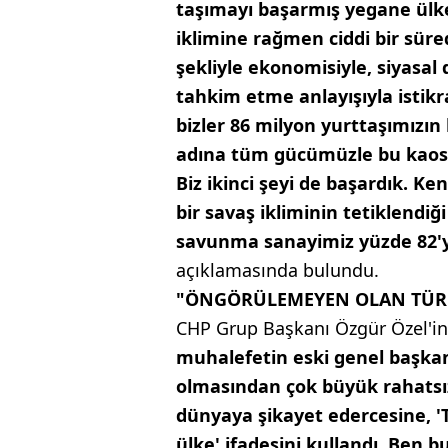
taşımayı başarmış yegane ülke
iklimine rağmen ciddi bir süred
şekliyle ekonomisiyle, siyasal
tahkim etme anlayışıyla istikr
bizler 86 milyon yurttaşımızı
adına tüm gücümüzle bu kaosu
Biz ikinci şeyi de başardık. 
bir savaş ikliminin tetiklendiğ
savunma sanayimiz yüzde 82'yi 
açıklamasında bulundu.
"ÖNGÖRÜLEMEYEN OLAN TÜRK
CHP Grup Başkanı Özgür Özel'in 
muhalefetin eski genel başkanı
olmasından çok büyük rahatsız
dünyaya şikayet edercesine, 
ülke' ifadesini kullandı. Ben