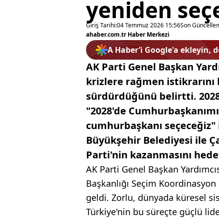
yeniden seç
Giriş Tarihi:
04 Temmuz 2026 15:56
Son Güncelle
ahaber.com.tr Haber Merkezi
A Haber’i Google'a ekleyin, 
AK Parti Genel Başkan Yardı
krizlere rağmen istikrarını
sürdürdüğünü belirtti. 2028
"2028'de Cumhurbaşkanımız
cumhurbaşkanı seçeceğiz" i
Büyükşehir Belediyesi ile Ç
Parti'nin kazanmasını hedef
AK Parti Genel Başkan Yardımcıs
Başkanlığı Seçim Koordinasyon M
geldi. Zorlu, dünyada küresel si
Türkiye'nin bu süreçte güçlü lide