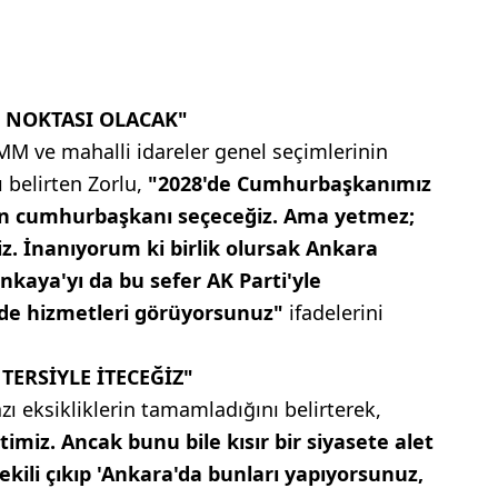
 NOKTASI OLACAK"
M ve mahalli idareler genel seçimlerinin
 belirten Zorlu,
"2028'de Cumhurbaşkanımız
en cumhurbaşkanı seçeceğiz. Ama yetmez;
z. İnanıyorum ki birlik olursak Ankara
nkaya'yı da bu sefer AK Parti'yle
lde hizmetleri görüyorsunuz"
ifadelerini
TERSİYLE İTECEĞİZ"
zı eksikliklerin tamamladığını belirterek,
imiz. Ancak bunu bile kısır bir siyasete alet
vekili çıkıp 'Ankara'da bunları yapıyorsunuz,