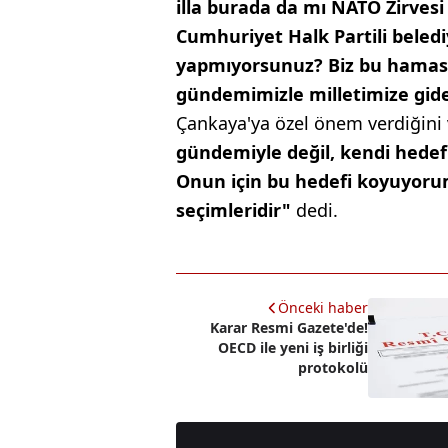
illa burada da mı NATO Zirvesi
Cumhuriyet Halk Partili beledi
yapmıyorsunuz? Biz bu hamasi o
gündemimizle milletimize gid
Çankaya'ya özel önem verdiğini
gündemiyle değil, kendi hedefl
Onun için bu hedefi koyuyoru
seçimleridir"
dedi.
Önceki haber
Karar Resmi Gazete'de!
OECD ile yeni iş birliği
protokolü