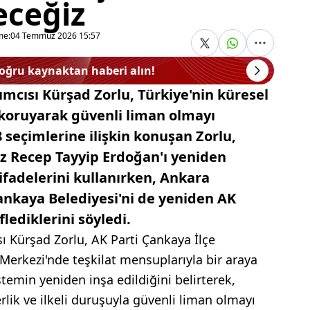
eceğiz
me:
04 Temmuz 2026 15:57
doğru kaynaktan haberi alın!
mcısı Kürşad Zorlu, Türkiye'nin küresel
 koruyarak güvenli liman olmayı
 seçimlerine ilişkin konuşan Zorlu,
 Recep Tayyip Erdoğan'ı yeniden
fadelerini kullanırken, Ankara
ankaya Belediyesi'ni de yeniden AK
lediklerini söyledi.
ı Kürşad Zorlu, AK Parti Çankaya İlçe
erkezi'nde teşkilat mensuplarıyla bir araya
stemin yeniden inşa edildiğini belirterek,
rlik ve ilkeli duruşuyla güvenli liman olmayı