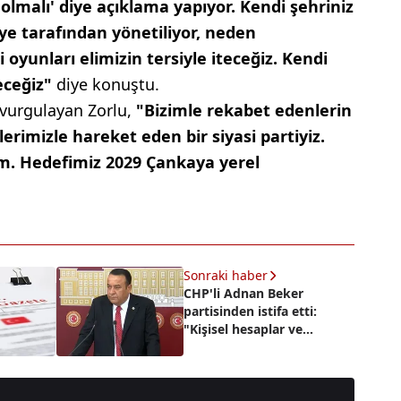
 olmalı' diye açıklama yapıyor. Kendi şehriniz
ye tarafından yönetiliyor, neden
yunları elimizin tersiyle iteceğiz. Kendi
eceğiz"
diye konuştu.
 vurgulayan Zorlu,
"Bizimle rekabet edenlerin
erimizle hareket eden bir siyasi partiyiz.
m. Hedefimiz 2029 Çankaya yerel
Sonraki haber
CHP'li Adnan Beker
partisinden istifa etti:
"Kişisel hesaplar ve
hukuksuzluk hakim"