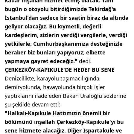
kadar inşallah hizmet etmiş olacak. Yani
bugün o otoyolu bitirdiğimizde Tekirdağ'a
İstanbul'dan sadece bir saatin biraz da altında
geliyor olacağız. Bu kıymetli, değerli
kardeşlerim, sizlerin verdiği vergilerle, verdiği
yetkilerle, Cumhurbaşkanımıza desteğinizle
beraber biz bunları yapıyoruz; elbette
yapmaya gayret edeceğiz."
dedi.
ÇERKEZKÖY-KAPIKULE'DE HEDEF BU SENE
Denizcilikte, karayolu taşımacılığında,
demiryolunda, havayolunda birçok işler
yaptıklarını ifade eden Bakan Uraloğlu sözlerine
şu şekilde devam etti:
"Halkalı-Kapıkule Hattımızın önemli bir
bölümünü inşallah Çerkezköy-Kapıkule'yi bu
sene hizmete alacağız. Diğer Ispartakule ve