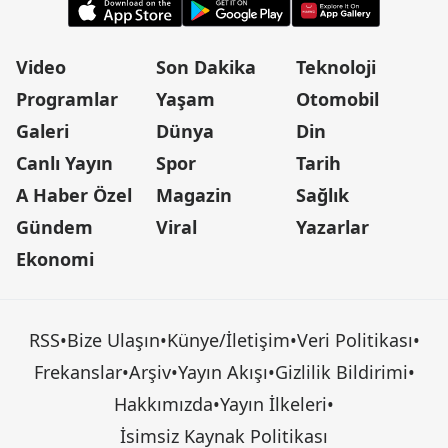
Video
Son Dakika
Teknoloji
Programlar
Yaşam
Otomobil
Galeri
Dünya
Din
Canlı Yayın
Spor
Tarih
A Haber Özel
Magazin
Sağlık
Gündem
Viral
Yazarlar
Ekonomi
RSS
•
Bize Ulaşın
•
Künye/İletişim
•
Veri Politikası
•
Frekanslar
•
Arşiv
•
Yayın Akışı
•
Gizlilik Bildirimi
•
Hakkımızda
•
Yayın İlkeleri
•
İsimsiz Kaynak Politikası