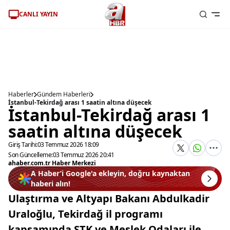
CANLI YAYIN
Haberler
Gündem Haberleri
İstanbul-Tekirdağ arası 1 saatin altına düşecek
İstanbul-Tekirdağ arası 1
saatin altına düşecek
Giriş Tarihi:
03 Temmuz 2026 18:09
Son Güncelleme:
03 Temmuz 2026 20:41
ahaber.com.tr Haber Merkezi
A Haber’i Google'a ekleyin, doğru kaynaktan
haberi alın!
Ulaştırma ve Altyapı Bakanı Abdulkadir
Uraloğlu, Tekirdağ il programı
kapsamında STK ve Meslek Odaları ile