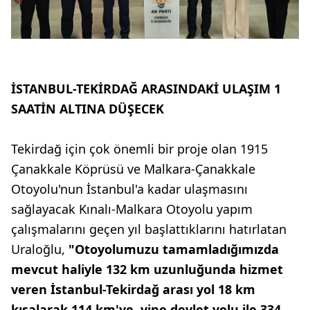
İSTANBUL-TEKİRDAĞ ARASINDAKİ ULAŞIM 1
SAATİN ALTINA DÜŞECEK
Tekirdağ için çok önemli bir proje olan 1915
Çanakkale Köprüsü ve Malkara-Çanakkale
Otoyolu'nun İstanbul'a kadar ulaşmasını
sağlayacak Kınalı-Malkara Otoyolu yapım
çalışmalarını geçen yıl başlattıklarını hatırlatan
Uraloğlu,
"Otoyolumuzu tamamladığımızda
mevcut haliyle 132 km uzunluğunda hizmet
veren İstanbul-Tekirdağ arası yol 18 km
kısalarak 114 km'ye, yine devlet yolu ile 334