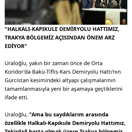
"HALKALI-KAPIKULE DEMİRYOLU HATTIMIZ,
TRAKYA BÖLGEMİZ AÇISINDAN ÖNEM ARZ
EDİYOR"
Uraloğlu, yakın bir zaman önce de Orta
Koridor'da Bakü-Tiflis-Kars Demiryolu Hattı'nın
Gürcistan kesimindeki altyapı çalışmalarının
tamamlanmasıyla yeni bir aşamaya geçtiklerini
ifade etti.
Uraloğlu,
"Ama bu saydıklarım arasında
özellikle Halkalı-Kapıkule Demiryolu Hattımız,
Tekirdağ başta olmak üzere Trakya bölgemiz