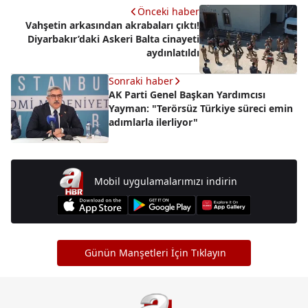
Önceki haber
Vahşetin arkasından akrabaları çıktı!
Diyarbakır’daki Askeri Balta cinayeti
aydınlatıldı
Sonraki haber
AK Parti Genel Başkan Yardımcısı
Yayman: "Terörsüz Türkiye süreci emin
adımlarla ilerliyor"
Mobil uygulamalarımızı indirin
Günün Manşetleri İçin Tıklayın