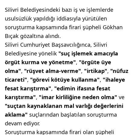
Silivri Belediyesindeki bazı iş ve işlemlerde
usulsüzlük yapıldığı iddiasıyla yürütülen
soruşturma kapsamında firari şüpheli Gökhan
Bıçak gözaltına alındı.
Silivri Cumhuriyet Başsavcılığınca, Silivri
Belediyesine yönelik
"suç işlemek amacıyla
örgüt kurma ve yönetme"
,
"örgüte üye
olma"
,
"rüşvet alma-verme"
,
"irtikap"
,
"nüfuz
ticareti"
,
"görevi kötüye kullanma"
,
"ihaleye
fesat karıştırma"
,
"edimin ifasına fesat
karıştırma"
,
"imar kirliliğine neden olma"
ve
"suçtan kaynaklanan mal varlığı değerlerini
aklama"
suçlarından başlatılan soruşturma
devam ediyor.
Soruşturma kapsamında firari olan şüpheli