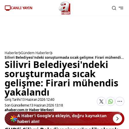
CANLI YAYIN
Haberler
Gündem Haberleri
Silivri Belediyesi'ndeki soruşturmada sıcak gelişme: Firari mühendis yakalandı
Silivri Belediyesi'ndeki
soruşturmada sıcak
gelişme: Firari mühendis
yakalandı
Giriş Tarihi:
13 Haziran 2026 12:40
Son Güncelleme:
13 Haziran 2026 13:18
ahaber.com.tr Haber Merkezi
A Haber’i Google'a ekleyin, doğru kaynaktan
haberi alın!