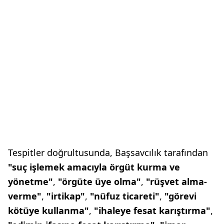
Tespitler doğrultusunda, Başsavcılık tarafından
"suç işlemek amacıyla örgüt kurma ve
yönetme"
,
"örgüte üye olma"
,
"rüşvet alma-
verme"
,
"irtikap"
,
"nüfuz ticareti"
,
"görevi
kötüye kullanma"
,
"ihaleye fesat karıştırma"
,