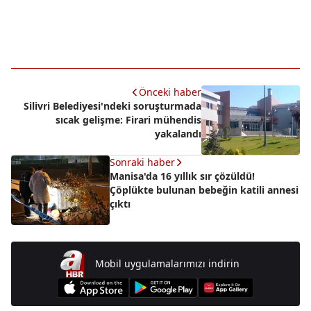
Önceki haber
Silivri Belediyesi'ndeki soruşturmada
sıcak gelişme: Firari mühendis
yakalandı
Sonraki haber
Manisa'da 16 yıllık sır çözüldü!
Çöplükte bulunan bebeğin katili annesi
çıktı
Mobil uygulamalarımızı indirin