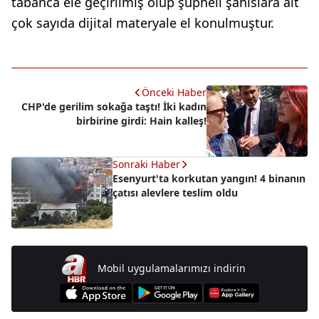
tabanca ele geçirilmiş olup şüpheli şahıslara ait
çok sayıda dijital materyale el konulmuştur.
Önceki Haber
CHP'de gerilim sokağa taştı! İki kadın
birbirine girdi: Hain kalleş!
Sonraki Haber
Esenyurt'ta korkutan yangın! 4 binanın
çatısı alevlere teslim oldu
Mobil uygulamalarımızı indirin