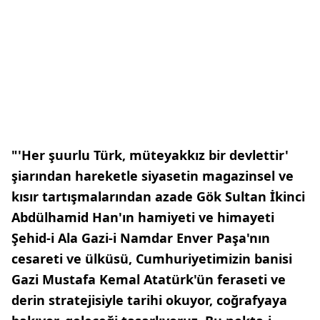
"'Her şuurlu Türk, müteyakkız bir devlettir'
şiarından hareketle siyasetin magazinsel ve
kısır tartışmalarından azade Gök Sultan İkinci
Abdülhamid Han'ın hamiyeti ve himayeti
Şehid-i Ala Gazi-i Namdar Enver Paşa'nın
cesareti ve ülküsü, Cumhuriyetimizin banisi
Gazi Mustafa Kemal Atatürk'ün feraseti ve
derin stratejisiyle tarihi okuyor, coğrafyaya