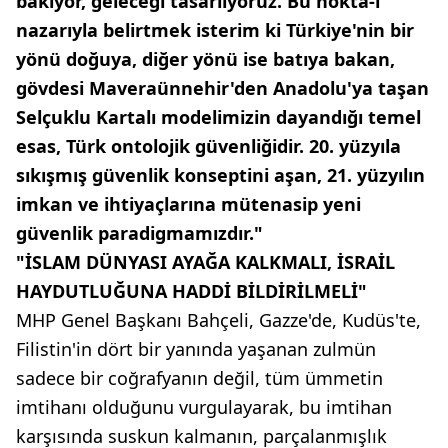
bakıyor, geleceği tasarlıyoruz. Bu nokta-i
nazarıyla belirtmek isterim ki Türkiye'nin bir
yönü doğuya, diğer yönü ise batıya bakan,
gövdesi Maveraünnehir'den Anadolu'ya taşan
Selçuklu Kartalı modelimizin dayandığı temel
esas, Türk ontolojik güvenliğidir. 20. yüzyıla
sıkışmış güvenlik konseptini aşan, 21. yüzyılın
imkan ve ihtiyaçlarına mütenasip yeni
güvenlik paradigmamızdır."
"İSLAM DÜNYASI AYAĞA KALKMALI, İSRAİL
HAYDUTLUĞUNA HADDİ BİLDİRİLMELİ"
MHP Genel Başkanı Bahçeli, Gazze'de, Kudüs'te,
Filistin'in dört bir yanında yaşanan zulmün
sadece bir coğrafyanın değil, tüm ümmetin
imtihanı olduğunu vurgulayarak, bu imtihan
karşısında suskun kalmanın, parçalanmışlık