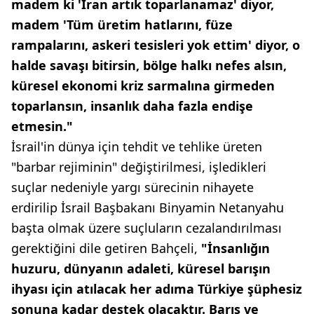
madem ki 'İran artık toparlanamaz' diyor,
madem 'Tüm üretim hatlarını, füze
rampalarını, askeri tesisleri yok ettim' diyor, o
halde savaşı bitirsin, bölge halkı nefes alsın,
küresel ekonomi kriz sarmalına girmeden
toparlansın, insanlık daha fazla endişe
etmesin."
İsrail'in dünya için tehdit ve tehlike üreten
"barbar rejiminin" değiştirilmesi, işledikleri
suçlar nedeniyle yargı sürecinin nihayete
erdirilip İsrail Başbakanı Binyamin Netanyahu
başta olmak üzere suçluların cezalandırılması
gerektiğini dile getiren Bahçeli,
"İnsanlığın
huzuru, dünyanın adaleti, küresel barışın
ihyası için atılacak her adıma Türkiye şüphesiz
sonuna kadar destek olacaktır. Barış ve