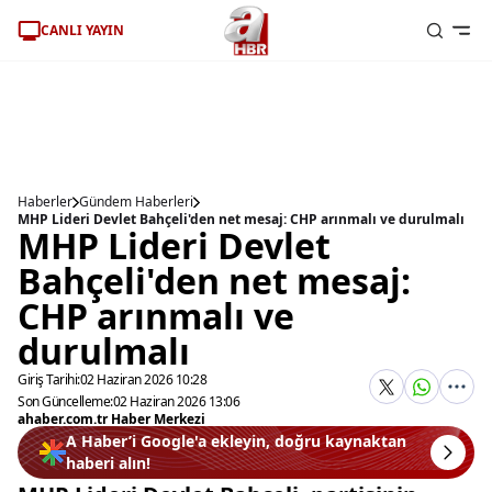
CANLI YAYIN
Haberler
Gündem Haberleri
MHP Lideri Devlet Bahçeli'den net mesaj: CHP arınmalı ve durulmalı
MHP Lideri Devlet
Bahçeli'den net mesaj:
CHP arınmalı ve
durulmalı
Giriş Tarihi:
02 Haziran 2026 10:28
Son Güncelleme:
02 Haziran 2026 13:06
ahaber.com.tr Haber Merkezi
A Haber’i Google'a ekleyin, doğru kaynaktan
haberi alın!