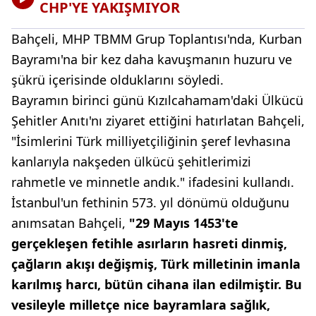
CHP'YE YAKIŞMIYOR
Bahçeli, MHP TBMM Grup Toplantısı'nda, Kurban
Bayramı'na bir kez daha kavuşmanın huzuru ve
şükrü içerisinde olduklarını söyledi.
Bayramın birinci günü Kızılcahamam'daki Ülkücü
Şehitler Anıtı'nı ziyaret ettiğini hatırlatan Bahçeli,
"İsimlerini Türk milliyetçiliğinin şeref levhasına
kanlarıyla nakşeden ülkücü şehitlerimizi
rahmetle ve minnetle andık." ifadesini kullandı.
İstanbul'un fethinin 573. yıl dönümü olduğunu
anımsatan Bahçeli,
"29 Mayıs 1453'te
gerçekleşen fetihle asırların hasreti dinmiş,
çağların akışı değişmiş, Türk milletinin imanla
karılmış harcı, bütün cihana ilan edilmiştir. Bu
vesileyle milletçe nice bayramlara sağlık,