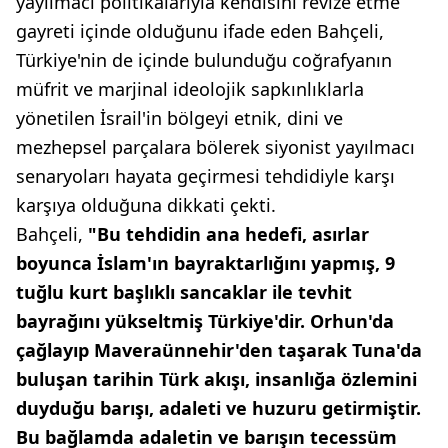
yayılmacı politikalarıyla kendisini revize etme
gayreti içinde olduğunu ifade eden Bahçeli,
Türkiye'nin de içinde bulunduğu coğrafyanın
müfrit ve marjinal ideolojik sapkınlıklarla
yönetilen İsrail'in bölgeyi etnik, dini ve
mezhepsel parçalara bölerek siyonist yayılmacı
senaryoları hayata geçirmesi tehdidiyle karşı
karşıya olduğuna dikkati çekti.
Bahçeli,
"Bu tehdidin ana hedefi, asırlar
boyunca İslam'ın bayraktarlığını yapmış, 9
tuğlu kurt başlıklı sancaklar ile tevhit
bayrağını yükseltmiş Türkiye'dir. Orhun'da
çağlayıp Maveraünnehir'den taşarak Tuna'da
buluşan tarihin Türk akışı, insanlığa özlemini
duyduğu barışı, adaleti ve huzuru getirmiştir.
Bu bağlamda adaletin ve barışın tecessüm