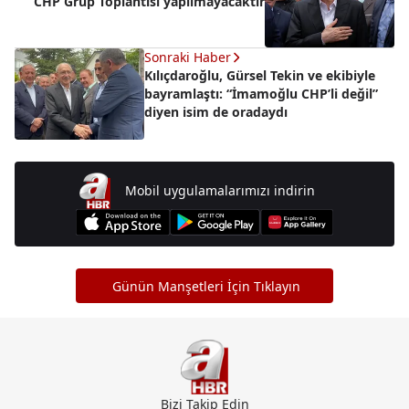
CHP Grup Toplantısı yapılmayacaktır
Sonraki Haber
Kılıçdaroğlu, Gürsel Tekin ve ekibiyle
bayramlaştı: “İmamoğlu CHP’li değil”
diyen isim de oradaydı
Mobil uygulamalarımızı indirin
Günün Manşetleri İçin Tıklayın
Bizi Takip Edin