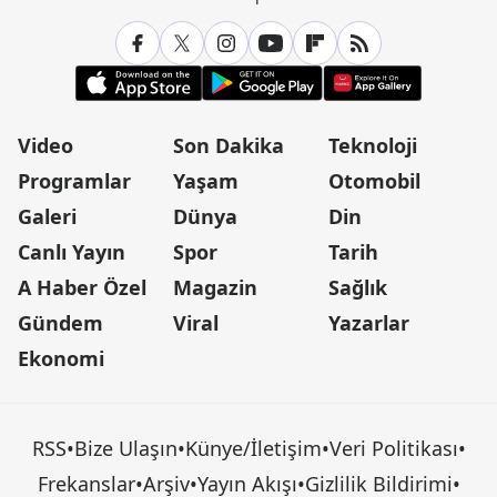
Video
Son Dakika
Teknoloji
Programlar
Yaşam
Otomobil
Galeri
Dünya
Din
Canlı Yayın
Spor
Tarih
A Haber Özel
Magazin
Sağlık
Gündem
Viral
Yazarlar
Ekonomi
RSS
•
Bize Ulaşın
•
Künye/İletişim
•
Veri Politikası
•
Frekanslar
•
Arşiv
•
Yayın Akışı
•
Gizlilik Bildirimi
•