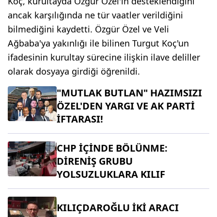
Koç, kurultayda Özgür Özel'in desteklendiğini
ancak karşılığında ne tür vaatler verildiğini
bilmediğini kaydetti. Özgür Özel ve Veli
Ağbaba'ya yakınlığı ile bilinen Turgut Koç'un
ifadesinin kurultay sürecine ilişkin ilave deliller
olarak dosyaya girdiği öğrenildi.
"MUTLAK BUTLAN" HAZIMSIZI
ÖZEL'DEN YARGI VE AK PARTİ
İFTARASI!
CHP İÇİNDE BÖLÜNME:
DİRENİŞ GRUBU
YOLSUZLUKLARA KILIF
KILIÇDAROĞLU İKİ ARACI