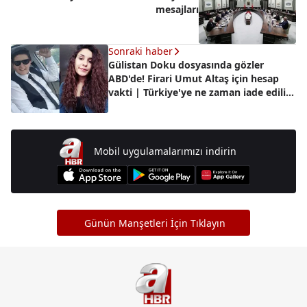
mesajları
Sonraki haber
Gülistan Doku dosyasında gözler
ABD'de! Firari Umut Altaş için hesap
vakti | Türkiye'ye ne zaman iade edilir?
Detaylar A Haber'de
Mobil uygulamalarımızı indirin
Günün Manşetleri İçin Tıklayın