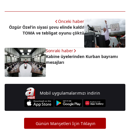
Önceki haber
Özgür Özel’in siyasi şovu elinde kaldı!
TOMA ve tebligat oyunu çöktü
Sonraki haber
Kabine üyelerinden Kurban bayramı
mesajları
Mobil uygulamalarımızı indirin
Günün Manşetleri İçin Tıklayın