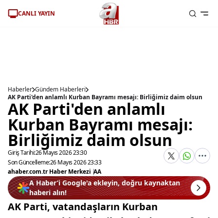
CANLI YAYIN
Haberler
Gündem Haberleri
AK Parti'den anlamlı Kurban Bayramı mesajı: Birliğimiz daim olsun
AK Parti'den anlamlı
Kurban Bayramı mesajı:
Birliğimiz daim olsun
Giriş Tarihi:
26 Mayıs 2026 23:30
Son Güncelleme:
26 Mayıs 2026 23:33
ahaber.com.tr Haber Merkezi
|
AA
A Haber’i Google'a ekleyin, doğru kaynaktan
haberi alın!
AK Parti, vatandaşların Kurban