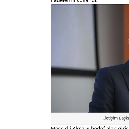
ifadelerini kullandı.
İletişim Başk
Mescid-i Aksa'yı hedef alan giriş