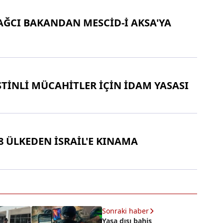
SAĞCI BAKANDAN MESCİD-İ AKSA'YA
İSTİNLİ MÜCAHİTLER İÇİN İDAM YASASI
8 ÜLKEDEN İSRAİL'E KINAMA
Sonraki haber
Yasa dışı bahis