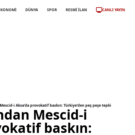
CANLI YAYIN
EKONOMİ
DÜNYA
SPOR
RESMİ İLAN
 Mescid-i Aksa’da provokatif baskın: Türkiye’den peş peşe tepki
andan Mescid-i
okatif baskın: