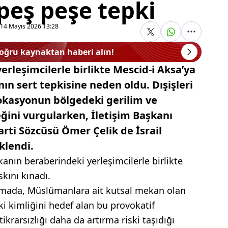
peş peşe tepki
14 Mayıs 2026 13:28
doğru kaynaktan haberi alın!
yerleşimcilerle birlikte Mescid-i Aksa’ya
ın sert tepkisine neden oldu. Dışişleri
okasyonun bölgedeki gerilim ve
ceğini vurgularken, İletişim Başkanı
rti Sözcüsü Ömer Çelik de İsrail
klendi.
bakanın beraberindeki yerleşimcilerle birlikte
kını kınadı.
lamada, Müslümanlara ait kutsal mekan olan
ki kimliğini hedef alan bu provokatif
ikrarsızlığı daha da artırma riski taşıdığı