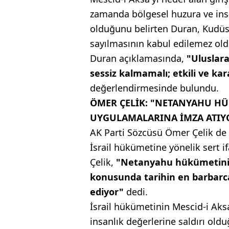
zamanda bölgesel huzura ve insan
olduğunu belirten Duran, Kudüs'
sayılmasının kabul edilemez ol
Duran açıklamasında,
"Uluslara
sessiz kalmamalı; etkili ve kar
değerlendirmesinde bulundu.
ÖMER ÇELİK: "NETANYAHU HÜ
UYGULAMALARINA İMZA ATIY
AK Parti Sözcüsü Ömer Çelik de
İsrail hükümetine yönelik sert if
Çelik,
"Netanyahu hükümetinin 
konusunda tarihin en barbar
ediyor"
dedi.
İsrail hükümetinin Mescid-i Aks
insanlık değerlerine saldırı oldu