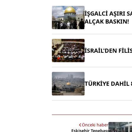
İŞGALCİ AŞIRI 
ALÇAK BASKIN!
İSRAİL'DEN FİL
TÜRKİYE DAHİL 
Önceki haber
Eskişehir Tepebaşı