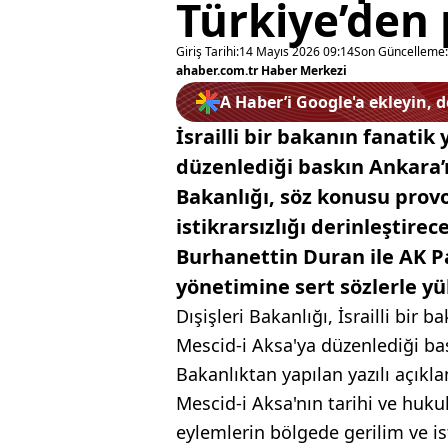
Türkiye’den 
Giriş Tarihi:
14 Mayıs 2026 09:14
Son Güncelleme:
ahaber.com.tr Haber Merkezi
A Haber’i Google'a ekleyin, 
İsrailli bir bakanın fanatik 
düzenlediği baskın Ankara’n
Bakanlığı, söz konusu prov
istikrarsızlığı derinleştire
Burhanettin Duran ile AK Pa
yönetimine sert sözlerle yü
Dışişleri Bakanlığı, İsrailli bir 
Mescid-i Aksa'ya düzenlediği bas
Bakanlıktan yapılan yazılı açık
Mescid-i Aksa'nın tarihi ve huku
eylemlerin bölgede gerilim ve ist