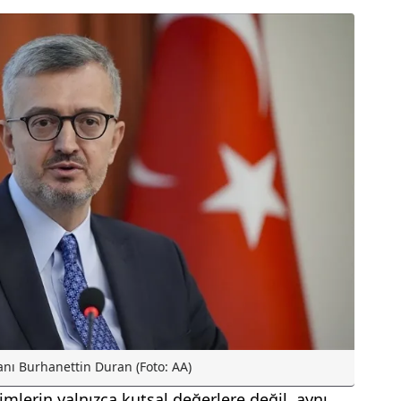
anı Burhanettin Duran (Foto: AA)
imlerin yalnızca kutsal değerlere değil, aynı