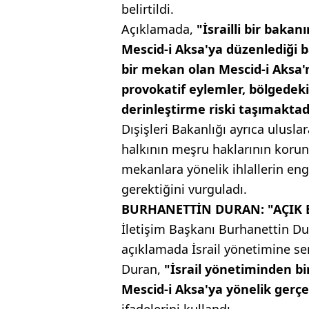
belirtildi.
Açıklamada,
"İsrailli bir bakan
Mescid-i Aksa'ya düzenlediği b
bir mekan olan Mescid-i Aksa'n
provokatif eylemler, bölgedeki 
derinleştirme riski taşımakta
Dışişleri Bakanlığı ayrıca ulusla
halkının meşru haklarının korun
mekanlara yönelik ihlallerin e
gerektiğini vurguladı.
BURHANETTİN DURAN: "AÇIK B
İletişim Başkanı Burhanettin D
açıklamada İsrail yönetimine ser
Duran,
"İsrail yönetiminden bir
Mescid-i Aksa'ya yönelik gerçe