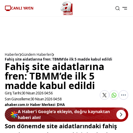
CANLI YAYIN
Haberler
Gündem Haberleri
Fahiş site aidatlarına fren: TBMM’de ilk 5 madde kabul edildi
Fahiş site aidatlarına
fren: TBMM’de ilk 5
madde kabul edildi
Giriş Tarihi:
30 Nisan 2026 04:56
Son Güncelleme:
30 Nisan 2026 04:58
ahaber.com.tr Haber Merkezi
|
DHA
A Haber’i Google'a ekleyin, doğru kaynaktan
haberi alın!
Son dönemde site aidatlarındaki fahiş