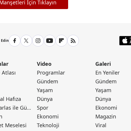
anşetleri İçin Tıklayın
p Edin
lar
Video
Galeri
Atlası
Programlar
En Yeniler
Gündem
Gündem
Yaşam
Yaşam
l Hafıza
Dünya
Dünya
Canan Barlas ile Gündem
Spor
Ekonomi
n
Ekonomi
Magazin
t Meselesi
Teknoloji
Viral