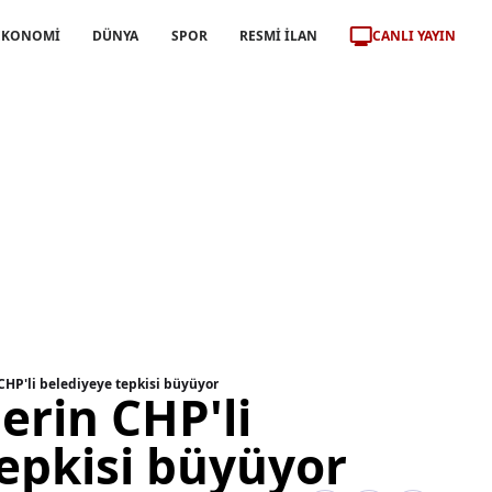
CANLI YAYIN
EKONOMİ
DÜNYA
SPOR
RESMİ İLAN
 CHP'li belediyeye tepkisi büyüyor
lerin CHP'li
epkisi büyüyor