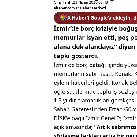
Giriş Tarihi:
22 Nisan 2026 08:48
ahaber.com.tr Haber Merkezi
A Haber’i Google'a ekleyin, 
İzmir’de borç kriziyle boğuş
memurlar isyan etti, peş pe
alana dek alandayız” diyen 
tepki gösterdi.
İzmir'de borç batağı içinde yüze
memurların sabrı taştı. Konak, K
eylem haberleri geldi. Konak Be
öğle saatlerinde toplu iş sözle
1.5 yıldır alamadıkları gerekçesi
Sabah Gazetesi'nden Ertan Gürca
DİSK'e bağlı İzmir Genel İş İzmi
açıklamasında;
"Artık sabrımız
sözleşme farkları artık bir geci