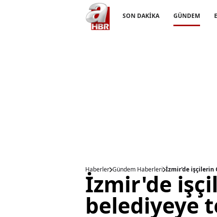
SON DAKİKA
GÜNDEM
Haberler
Gündem Haberleri
İzmir'de işçilerin
İzmir'de işçi
belediyeye t