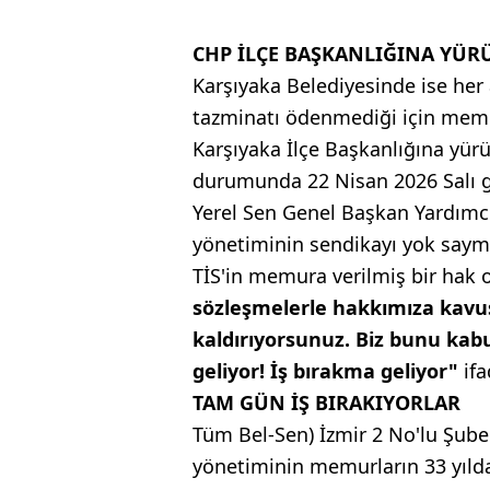
CHP İLÇE BAŞKANLIĞINA YÜR
Karşıyaka Belediyesinde ise her
tazminatı ödenmediği için memu
Karşıyaka İlçe Başkanlığına y
durumunda 22 Nisan 2026 Salı gün
Yerel Sen Genel Başkan Yardımcı
yönetiminin sendikayı yok sayma
TİS'in memura verilmiş bir hak
sözleşmelerle hakkımıza kavuş
kaldırıyorsunuz. Biz bunu kab
geliyor! İş bırakma geliyor"
ifa
TAM GÜN İŞ BIRAKIYORLAR
Tüm Bel-Sen) İzmir 2 No'lu Şube 
yönetiminin memurların 33 yılda