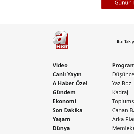
Günün M
Bizi Taki
Video
Program
Canlı Yayın
Düşünce 
A Haber Özel
Yaz Boz
Gündem
Kadraj
Ekonomi
Toplumsa
Son Dakika
Yaşam
Arka Pla
Dünya
Memleke