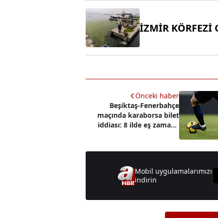
İZMİR KÖRFEZİ 
Önceki haber
Beşiktaş-Fenerbahçe
maçında karaborsa bilet
iddiası: 8 ilde eş zamanlı
operasyon
Mobil uygulamalarımızı
indirin