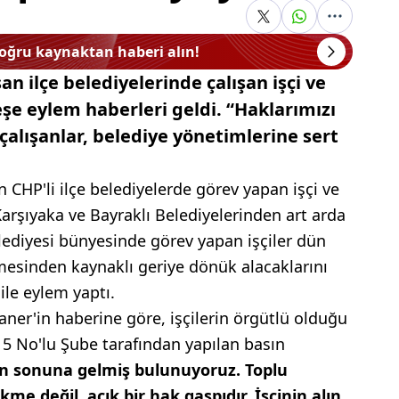
doğru kaynaktan haberi alın!
an ilçe belediyelerinde çalışan işçi ve
şe eylem haberleri geldi. “Haklarımızı
çalışanlar, belediye yönetimlerine sert
n CHP'li ilçe belediyelerde görev yapan işçi ve
arşıyaka ve Bayraklı Belediyelerinden art arda
lediyesi bünyesinde görev yapan işçiler dün
şmesinden kaynaklı geriye dönük alacaklarını
 ile eylem yaptı.
ner'in haberine göre, işçilerin örgütlü olduğu
r 5 No'lu Şube tarafından yapılan basın
ın sonuna gelmiş bulunuyoruz. Toplu
kme değil, açık bir hak gaspıdır. İşçinin alın