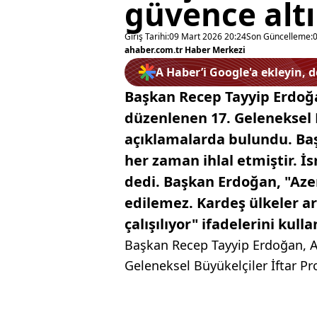
güvence alt
Giriş Tarihi:
09 Mart 2026 20:24
Son Güncelleme:
ahaber.com.tr Haber Merkezi
A Haber’i Google'a ekleyin, 
Başkan Recep Tayyip Erdoğ
düzenlenen 17. Geleneksel 
açıklamalarda bulundu. Baş
her zaman ihlal etmiştir. İ
dedi. Başkan Erdoğan, "Azer
edilemez. Kardeş ülkeler 
çalışılıyor" ifadelerini kulla
Başkan Recep Tayyip Erdoğan, A
Geleneksel Büyükelçiler İftar P