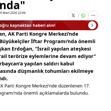
ında"
09 Mart 2026 22:04
doğru kaynaktan haberi alın!
an, AK Parti Kongre Merkezi’nde
Büyükelçiler İftar Programı’nda önemli
kan Erdoğan, "İsrail yapılan ateşkesi
srail terörize eylemlerine devam ediyor"
baycan’a yapılan saldırı kabul
arasında düşmanlık tohumları ekilmeye
ndı.
K Parti Kongre Merkezi'nde düzenlenen 17.
rogramı'nda önemli açıklamalarda bulundu.