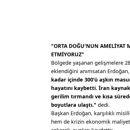
"ORTA DOĞU'NUN AMELİYAT M
ETMİYORUZ"
Bölgede yaşanan gelişmelere 28 Ş
eklendiğini anımsatan Erdoğan
kadar içinde 300'ü aşkın masu
hayatını kaybetti. İran kaynakl
gerilim tırmandı ve kısa süred
boyutlara ulaştı."
dedi.
Başkan Erdoğan, karşılıklı misi
hem de krizin ekonomik maliyeti
çekerek, şunları kaydetti: