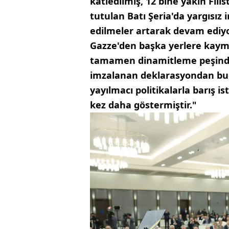
katledilmiş, 12 bine yakın Filis
tutulan Batı Şeria'da yargısız i
edilmeler artarak devam ediyor
Gazze'den başka yerlere kaymas
tamamen dinamitleme peşinde
imzalanan deklarasyondan bu
yayılmacı politikalarla barış 
kez daha göstermiştir."