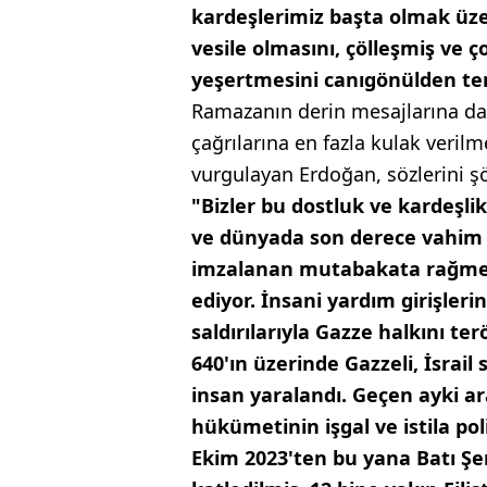
kardeşlerimiz başta olmak üz
vesile olmasını, çölleşmiş ve 
yeşertmesini canıgönülden t
Ramazanın derin mesajlarına da
çağrılarına en fazla kulak ver
vurgulayan Erdoğan, sözlerini ş
"Bizler bu dostluk ve kardeşli
ve dünyada son derece vahim 
imzalanan mutabakata rağmen
ediyor. İnsani yardım girişleri
saldırılarıyla Gazze halkını t
640'ın üzerinde Gazzeli, İsrail
insan yaralandı. Geçen ayki ara
hükümetinin işgal ve istila poli
Ekim 2023'ten bu yana Batı Şer