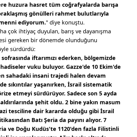
ere huzura hasret tüm coğrafyalarda barışa
çoraklaşmış gönülleri rahmet bulutlarıyla
emenni ediyorum.
" diye konuştu.
ha çok ihtiyaç duyulan, barış ve dayanışma
ilmesi gereken bir dönemde olunduğunu
öyle sürdürdü:
k sofrasında iftarımızı ederken, bölgemizde
hadiseler vuku buluyor. Gazze'de 10 Ekim'de
 sahadaki insani trajedi halen devam
nde sıkıntılar yaşanırken, İsrail sistematik
erörize etmeyi sürdürüyor. Sadece son 5 ayda
 saldırılarında şehit oldu. 2 bine yakın masum
zi tesciline dair kararda olduğu gibi İsrail
tikasından Batı Şeria da payını alıyor. 7
ia ve Doğu Kudüs'te 1120'den fazla Filistinli