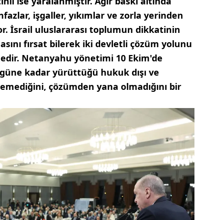
tinli ise yaralanmıştır. Ağır baskı altında
nfazlar, işgaller, yıkımlar ve zorla yerinden
. İsrail uluslararası toplumun dikkatinin
ını fırsat bilerek iki devletli çözüm yolunu
dir. Netanyahu yönetimi 10 Ekim'de
güne kadar yürüttüğü hukuk dışı ve
istemediğini, çözümden yana olmadığını bir