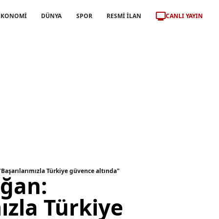
CANLI YAYIN
EKONOMİ
DÜNYA
SPOR
RESMİ İLAN
Başarılarımızla Türkiye güvence altında"
ğan:
ızla Türkiye