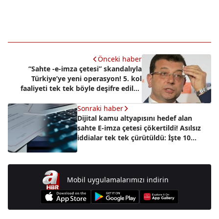
Önceki haber
“Sahte -e-imza çetesi” skandalıyla
Türkiye’ye yeni operasyon! 5. kol
faaliyeti tek tek böyle deşifre edildi!
Hedef: devlete güveni sarsmak!
Sonraki haber
Dijital kamu altyapısını hedef alan
sahte E-imza çetesi çökertildi! Asılsız
iddialar tek tek çürütüldü: İşte 10
maddede yalan ve gerçekler
Mobil uygulamalarımızı indirin