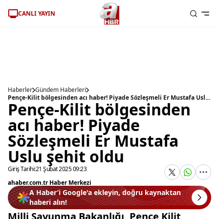
CANLI YAYIN
Haberler
Gündem Haberleri
Pençe-Kilit bölgesinden acı haber! Piyade Sözleşmeli Er Mustafa Uslu şehit oldu
Pençe-Kilit bölgesinden
acı haber! Piyade
Sözleşmeli Er Mustafa
Uslu şehit oldu
Giriş Tarihi:
21 Şubat 2025 09:23
ahaber.com.tr Haber Merkezi
A Haber’i Google'a ekleyin, doğru kaynaktan
haberi alın!
Milli Savunma Bakanlığı, Pençe Kilit