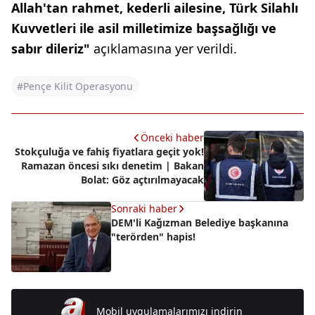
Allah'tan rahmet, kederli ailesine, Türk Silahlı
Kuvvetleri ile asil milletimize başsağlığı ve
sabır dileriz"
açıklamasına yer verildi.
#Pençe Kilit Operasyonu
Önceki haber
Stokçuluğa ve fahiş fiyatlara geçit yok!
Ramazan öncesi sıkı denetim | Bakan
Bolat: Göz açtırılmayacak
Sonraki haber
DEM'li Kağızman Belediye başkanına
"terörden" hapis!
Mobil uygulamalarımızı indirin