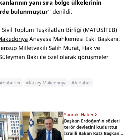
nlarının yanı sıra bölge ülkelerinin
elerde bulunmuştur"
denildi.
Sivil Toplum Teşkilatları Birliği (MATÜSİTEB)
Makedonya
Anayasa Mahkemesi Eski Başkanı,
nsup Milletvekili Salih Murat, Hak ve
üleyman Baki ile özel olarak görüşmeler
#Haberler
#Kuzey Makedonya
#A Haber
Sonraki Haber
Başkan Erdoğan'ın sözleri
terör devletini kudurttu!
İsrailli Bakan Katz Başkan
Erdoğan'ı alçakça hedef