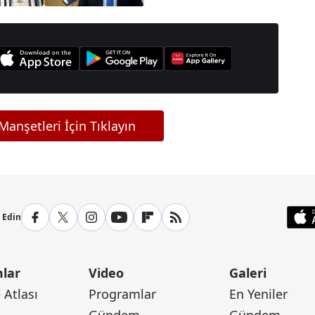
aldı | Dışişleri
Bakanlığından sert tepki
anşetleri İçin Tıklayın
p Edin
lar
Video
Galeri
Atlası
Programlar
En Yeniler