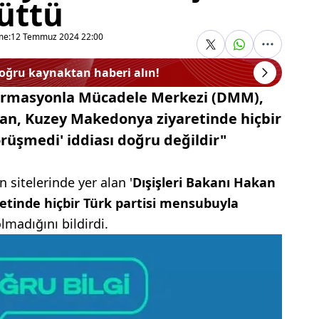
rüttü
me:
12 Temmuz 2024 22:00
doğru kaynaktan haberi alın!
formasyonla Mücadele Merkezi (DMM),
idan, Kuzey Makedonya ziyaretinde hiçbir
rüşmedi' iddiası doğru değildir"
sitelerinde yer alan '
Dışişleri Bakanı Hakan
tinde hiçbir Türk partisi mensubuyla
lmadığını bildirdi.