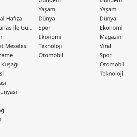
Gündem
Gündem
Yaşam
Yaşam
l Hafıza
Dünya
Dünya
Canan Barlas ile Gündem
Spor
Ekonomi
n
Ekonomi
Magazin
t Meselesi
Teknoloji
Viral
tname
Otomobil
Spor
 Kuşağı
Otomobil
si
Teknoloji
ası
ünyası
ı
ağ
u