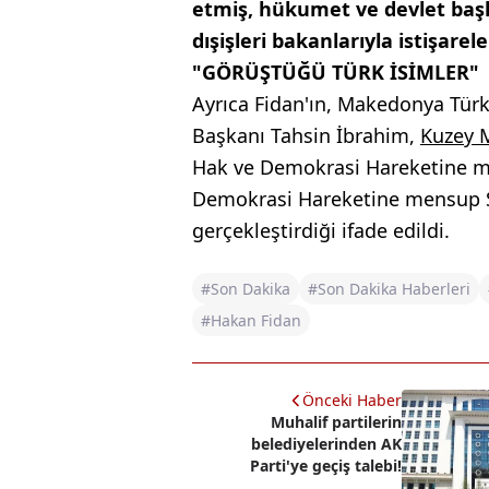
etmiş, hükumet ve devlet başka
dışişleri bakanlarıyla istişar
"GÖRÜŞTÜĞÜ TÜRK İSİMLER"
Ayrıca Fidan'ın, Makedonya Türk 
Başkanı Tahsin İbrahim,
Kuzey 
Hak ve Demokrasi Hareketine me
Demokrasi Hareketine mensup S
gerçekleştirdiği ifade edildi.
#Son Dakika
#Son Dakika Haberleri
#Hakan Fidan
Önceki Haber
Muhalif partilerin
belediyelerinden AK
Parti'ye geçiş talebi!