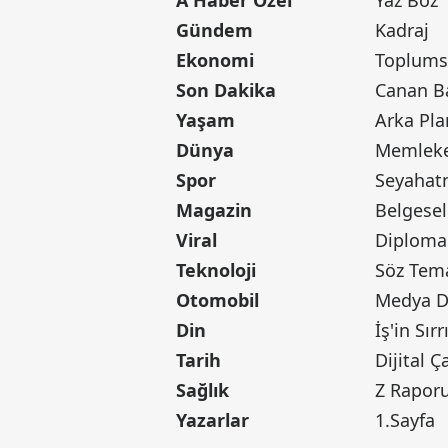
A Haber Özel
Yaz Boz
Gündem
Kadraj
Ekonomi
Toplumsa
Son Dakika
Yaşam
Arka Pla
Dünya
Memleke
Spor
Seyaha
Magazin
Belgesel
Viral
Diploma
Teknoloji
Söz Tem
Otomobil
Medya D
Din
İş'in Sırr
Tarih
Dijital Ç
Sağlık
Z Rapor
Yazarlar
1.Sayfa