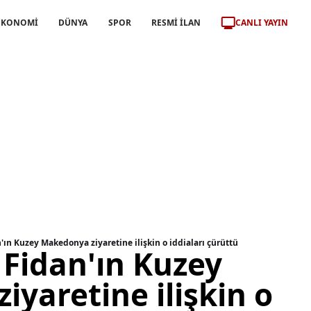
CANLI YAYIN
EKONOMİ
DÜNYA
SPOR
RESMİ İLAN
n Kuzey Makedonya ziyaretine ilişkin o iddiaları çürüttü
idan'ın Kuzey
yaretine ilişkin o