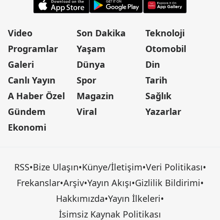
Video
Son Dakika
Teknoloji
Programlar
Yaşam
Otomobil
Galeri
Dünya
Din
Canlı Yayın
Spor
Tarih
A Haber Özel
Magazin
Sağlık
Gündem
Viral
Yazarlar
Ekonomi
RSS
•
Bize Ulaşın
•
Künye/İletişim
•
Veri Politikası
•
Frekanslar
•
Arşiv
•
Yayın Akışı
•
Gizlilik Bildirimi
•
Hakkımızda
•
Yayın İlkeleri
•
İsimsiz Kaynak Politikası