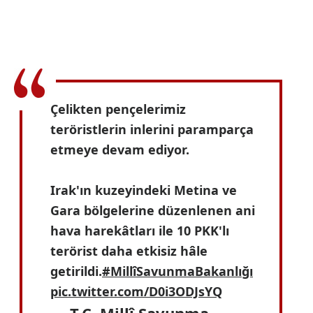
Çelikten pençelerimiz
teröristlerin inlerini paramparça
etmeye devam ediyor.
Irak'ın kuzeyindeki Metina ve
Gara bölgelerine düzenlenen ani
hava harekâtları ile 10 PKK'lı
terörist daha etkisiz hâle
getirildi.
#MillîSavunmaBakanlığı
pic.twitter.com/D0i3ODJsYQ