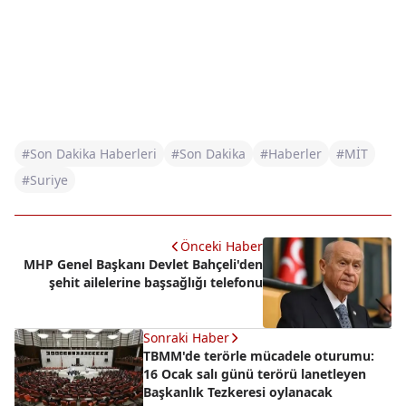
#Son Dakika Haberleri
#Son Dakika
#Haberler
#MİT
#Suriye
Önceki Haber
MHP Genel Başkanı Devlet Bahçeli'den
şehit ailelerine başsağlığı telefonu
Sonraki Haber
TBMM'de terörle mücadele oturumu:
16 Ocak salı günü terörü lanetleyen
Başkanlık Tezkeresi oylanacak