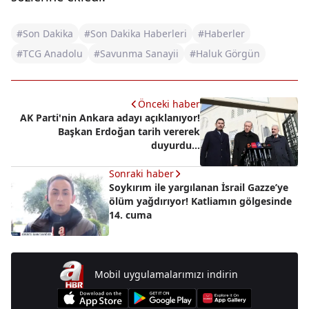
#Son Dakika
#Son Dakika Haberleri
#Haberler
#TCG Anadolu
#Savunma Sanayii
#Haluk Görgün
Önceki haber
AK Parti'nin Ankara adayı açıklanıyor!
Başkan Erdoğan tarih vererek
duyurdu...
Sonraki haber
Soykırım ile yargılanan İsrail Gazze’ye
ölüm yağdırıyor! Katliamın gölgesinde
14. cuma
Mobil uygulamalarımızı indirin