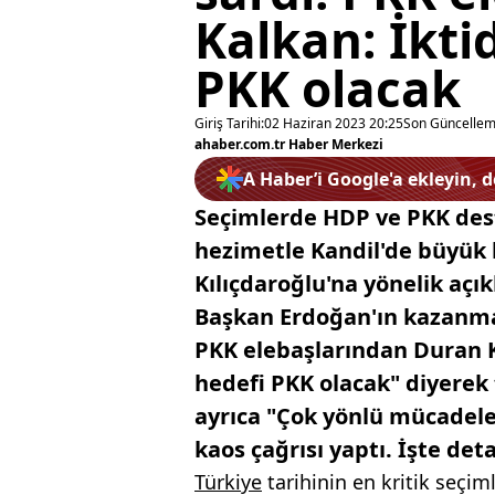
Kalkan: İktid
PKK olacak
Giriş Tarihi:
02 Haziran 2023 20:25
Son Güncellem
ahaber.com.tr Haber Merkezi
A Haber’i Google'a ekleyin, 
Seçimlerde HDP ve PKK des
hezimetle Kandil'de büyük 
Kılıçdaroğlu'na yönelik açı
Başkan Erdoğan'ın kazanmas
PKK elebaşlarından Duran Ka
hedefi PKK olacak" diyerek te
ayrıca "Çok yönlü mücadele
kaos çağrısı yaptı. İşte deta
Türkiye
tarihinin en kritik seçi