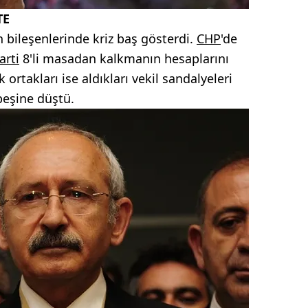
TE
n bileşenlerinde kriz baş gösterdi.
CHP
'de
arti
8'li masadan kalkmanın hesaplarını
rtakları ise aldıkları vekil sandalyeleri
peşine düştü.