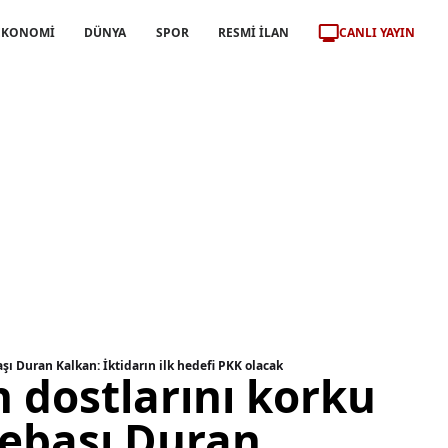
CANLI YAYIN
EKONOMİ
DÜNYA
SPOR
RESMİ İLAN
şı Duran Kalkan: İktidarın ilk hedefi PKK olacak
 dostlarını korku
lebaşı Duran