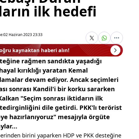
arın ilk hedefi
e:
02 Haziran 2023 23:33
doğru kaynaktan haberi alın!
teğine rağmen sandıkta yaşadığı
hayal kırıklığı yaratan Kemal
klamalar devam ediyor. Ancak seçimleri
ı sonrası Kandil'i bir korku sararken
lkan "Seçim sonrası iktidarın ilk
dirginliğini dile getirdi. PKK'lı terörist
ye hazırlanıyoruz" mesajıyla örgüte
ylar...
mlerinden birini yaparken HDP ve PKK desteğine