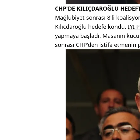
CHP'DE KILIÇDAROĞLU HEDEF
Mağlubiyet sonrası 8'li koalisyo
Kılıçdaroğlu hedefe kondu,
İYİ P
yapmaya başladı. Masanın küçük o
sonrası CHP'den istifa etmenin 