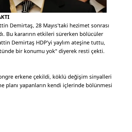
AKTI
ttin Demirtaş, 28 Mayıs'taki hezimet sonrası
adı. Bu kararırın etkileri sürerken bölücüler
attin Demirtaş HDP'yi yaylım ateşine tuttu,
tünde bir konumu yok" diyerek resti çekti.
ongre erkene çekildi, köklü değişim sinyalleri
ölme planı yapanların kendi içlerinde bölünmesi