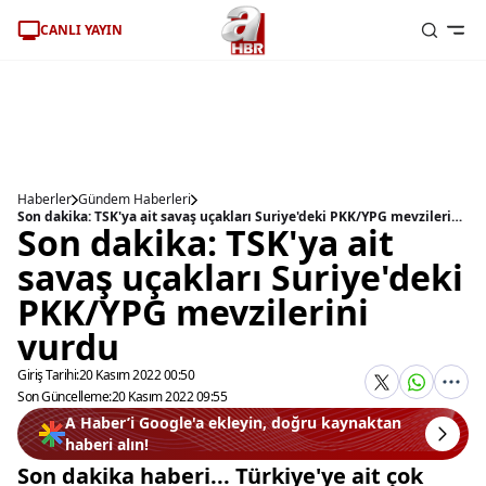
CANLI YAYIN
Haberler
Gündem Haberleri
Son dakika: TSK'ya ait savaş uçakları Suriye'deki PKK/YPG mevzilerini vurdu
Son dakika: TSK'ya ait
savaş uçakları Suriye'deki
PKK/YPG mevzilerini
vurdu
Giriş Tarihi:
20 Kasım 2022 00:50
Son Güncelleme:
20 Kasım 2022 09:55
A Haber’i Google'a ekleyin, doğru kaynaktan
haberi alın!
Son dakika haberi... Türkiye'ye ait çok