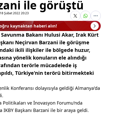
ani ile görüştü
18 Şubat 2022 20:23
doğru kaynaktan haberi alın!
li Savunma Bakanı Hulusi Akar, Irak Kürt
aşkanı Neçirvan Barzani ile görüşme
ndaki ikili ilişkiler ile bölgede huzur,
sına yönelik konuların ele alındığı
afından terörle mücadelede iş
pıldı, Türkiye'nin terörü bitirmekteki
nlik Konferansı dolayısıyla geldiği Almanya'da
i.
Politikaları ve İnovasyon Forumu'nda
IKBY Başkanı Barzani ile bir araya geldi.