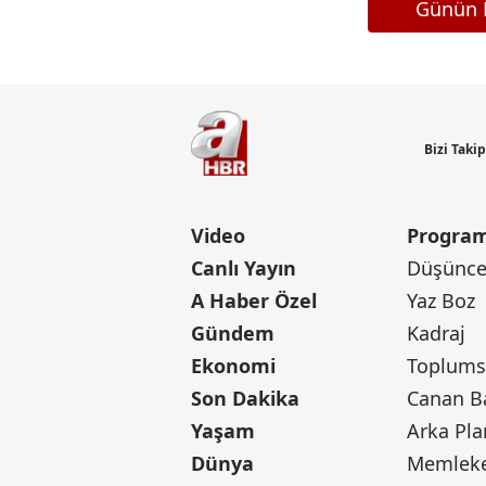
Günün M
Bizi Taki
Video
Program
Canlı Yayın
Düşünce 
A Haber Özel
Yaz Boz
Gündem
Kadraj
Ekonomi
Toplumsa
Son Dakika
Yaşam
Arka Pla
Dünya
Memleke