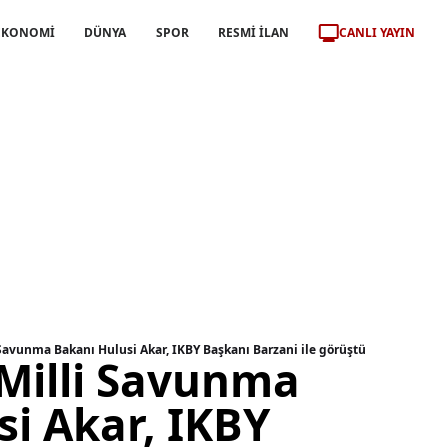
CANLI YAYIN
EKONOMİ
DÜNYA
SPOR
RESMİ İLAN
 Savunma Bakanı Hulusi Akar, IKBY Başkanı Barzani ile görüştü
 Milli Savunma
i Akar, IKBY