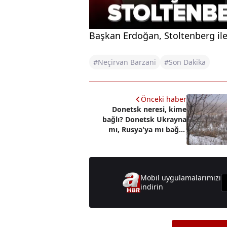
Başkan Erdoğan, Stoltenberg il
#Neçirvan Barzani
#Son Dakika
Önceki haber
Donetsk neresi, kime
bağlı? Donetsk Ukrayna
mı, Rusya'ya mı bağlı?
Patlama...
Mobil uygulamalarımızı
indirin