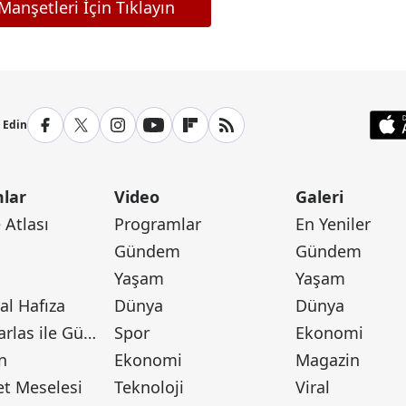
anşetleri İçin Tıklayın
p Edin
lar
Video
Galeri
Atlası
Programlar
En Yeniler
Gündem
Gündem
Yaşam
Yaşam
l Hafıza
Dünya
Dünya
Canan Barlas ile Gündem
Spor
Ekonomi
n
Ekonomi
Magazin
t Meselesi
Teknoloji
Viral