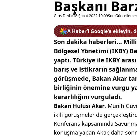
Başkanı Barz
Giriş Tarihi:
18 Şubat 2022 19:09
Son Güncelleme:
A Haber’i Google'a ekleyin, 
Son dakika haberleri... Mil
Bölgesel Yönetimi (IKBY) B
yaptı. Türkiye ile IKBY arası
barış ve istikrarın sağlanma
görüşmede, Bakan Akar tar
birliğinin önemine vurgu ya
kararlılığını vurguladı.
Bakan Hulusi Akar
, Münih Güve
ikili görüşmeler de gerçekleştird
Konferans kapsamında Savunma 
konuşma yapan Akar, daha sonra 