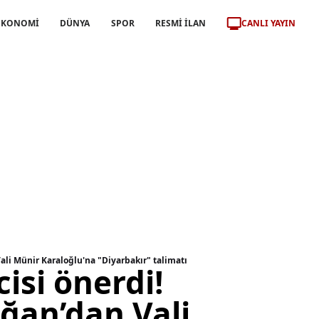
CANLI YAYIN
EKONOMİ
DÜNYA
SPOR
RESMİ İLAN
li Münir Karaloğlu'na "Diyarbakır" talimatı
isi önerdi!
ğan’dan Vali