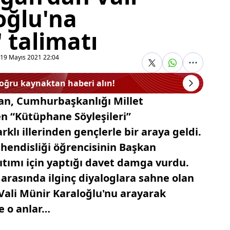
oğlu'na
 talimatı
19 Mayıs 2021 22:04
doğru kaynaktan haberi alın!
an, Cumhurbaşkanlığı Millet
 “Kütüphane Söyleşileri”
klı illerinden gençlerle bir araya geldi.
endisliği öğrencisinin Başkan
ıtımı için yaptığı davet damga vurdu.
arasında ilginç diyaloglara sahne olan
ali Münir Karaloğlu'nu arayarak
te o anlar…