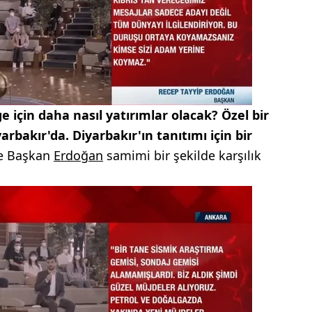
e için daha nasıl yatırımlar olacak? Özel bir
rbakır'da. Diyarbakır'ın tanıtımı için bir
ne Başkan
Erdoğan
samimi bir şekilde karşılık