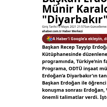
Münir Karal
"Diyarbakır"
Giriş Tarihi:
19 Mayıs 2021 21:57
Son Güncelleme:
ahaber.com.tr Haber Merkezi
A Haber’i Google'a ekleyin, 
Başkan Recep Tayyip Erdoğ
Kütüphanesinde düzenlenen
programında, Türkiye’nin far
Programa, ODTÜ inşaat müh
Erdoğan’a Diyarbakır’ın tan
Başkan Erdoğan ile öğrenci 
konuşma sonrası Erdoğan, V
önemli talimatlar verdi. İş