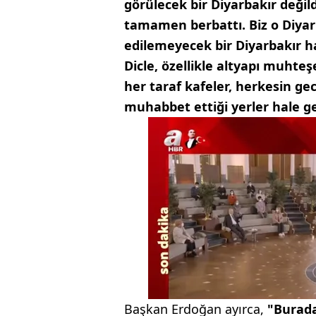
görülecek bir Diyarbakır değild
tamamen berbattı. Biz o Diy
edilemeyecek bir Diyarbakır ha
Dicle, özellikle altyapı muht
her taraf kafeler, herkesin ge
muhabbet ettiği yerler hale ge
Başkan Erdoğan ayırca,
"Burada