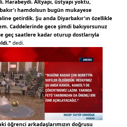
i. Harabeydi. Altyapı, üstyapı yoktu,
arbakır'ı hamdolsun bugün mukayese
line getirdik. Şu anda Diyarbakır'ın özellikle
eşem. Caddelerinde gece şimdi bakıyorsunuz
ce geç saatlere kadar oturup dostlarıyla
ldi."
dedi.
ki öğrenci arkadaşlarımızın doğrusu