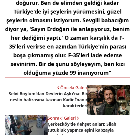
doğurur. Ben de elimden geldiği kadar
Türkiye'de iyi şeylerin yürümesini, güzel
şeylerin olmasını istiyorum. Sevgili babacığım
diyor ya, 'Sayın Erdoğan ile anlaşıyoruz, benim
her dediğimi yaptı.' O zaman karşılık da F-
35'leri verirse en azından Türkiye'nin parası
boşa çıkmamış olur. F-35'leri iade ederse
sevinirim. Bir de şunu söyleyeyim, ben kızı
olduğuma yüzde 99 inanıyorum"
Önceki Galeri
Selvi Boylum'dan Devlerin Aşkı'na: Bir
neslin hafızasına kazınan Kadir İnanır
karakterleri
Sonraki Galeri
Çerkezköy’de dehşet anları: Silah
tutukluk yapınca eşini kabzayla