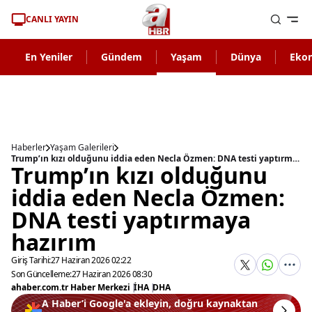
CANLI YAYIN
En Yeniler
Gündem
Yaşam
Dünya
Eko
Haberler
Yaşam Galerileri
Trump’ın kızı olduğunu iddia eden Necla Özmen: DNA testi yaptırmaya hazırım
Trump’ın kızı olduğunu
iddia eden Necla Özmen:
DNA testi yaptırmaya
hazırım
Giriş Tarihi:
27 Haziran 2026 02:22
Son Güncelleme:
27 Haziran 2026 08:30
ahaber.com.tr Haber Merkezi
|
İHA
|
DHA
A Haber’i Google'a ekleyin, doğru kaynaktan