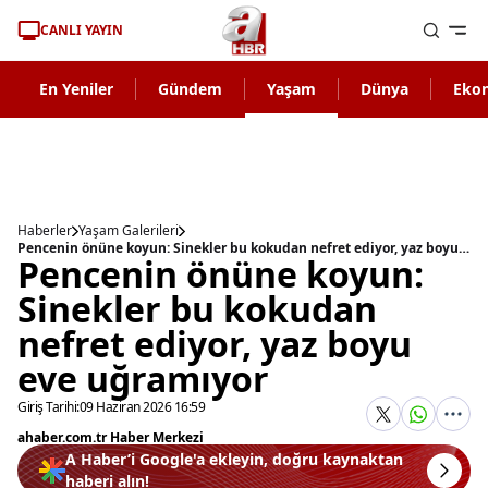
CANLI YAYIN
En Yeniler
Gündem
Yaşam
Dünya
Eko
Haberler
Yaşam Galerileri
Pencenin önüne koyun: Sinekler bu kokudan nefret ediyor, yaz boyu eve uğramıyor
Pencenin önüne koyun:
Sinekler bu kokudan
nefret ediyor, yaz boyu
eve uğramıyor
Giriş Tarihi:
09 Haziran 2026 16:59
ahaber.com.tr Haber Merkezi
A Haber’i Google'a ekleyin, doğru kaynaktan
haberi alın!