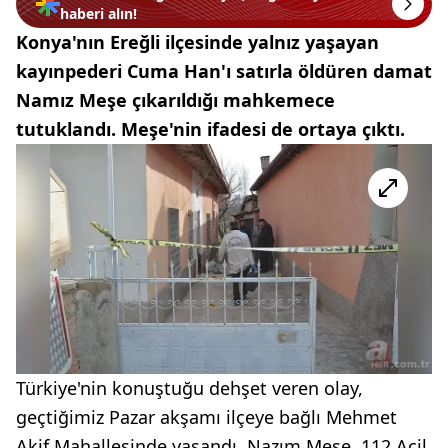
haberi alın!
Konya'nın Ereğli ilçesinde yalnız yaşayan
kayınpederi Cuma Han'ı satırla öldüren damat
Namız Meşe çıkarıldığı mahkemece
tutuklandı. Meşe'nin ifadesi de ortaya çıktı.
Türkiye'nin konuştuğu dehşet veren olay,
geçtiğimiz Pazar akşamı ilçeye bağlı Mehmet
Akif Mahallesinde yaşandı. Nazım Meşe, 112 Acil