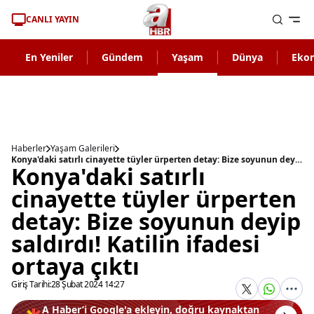
CANLI YAYIN
En Yeniler
Gündem
Yaşam
Dünya
Eko
Haberler
Yaşam Galerileri
Konya'daki satırlı cinayette tüyler ürperten detay: Bize soyunun deyip saldırdı! Katilin ifadesi ortaya çıktı
Konya'daki satırlı
cinayette tüyler ürperten
detay: Bize soyunun deyip
saldırdı! Katilin ifadesi
ortaya çıktı
Giriş Tarihi:
28 Şubat 2024 14:27
A Haber’i Google'a ekleyin, doğru kaynaktan