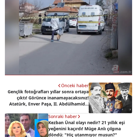
Önceki haber
Gençlik fotoğrafları yıllar sonra ortaya
çıktı! Görünce inanamayacaksınız!
Atatürk, Enver Paşa, II. Abdülhamid...
Sonraki haber
Kezban Ünal olayı nedir? 21 yıllık eşi
yeğenini kaçırdı! Müge Anlı çılgına
döndü: "Hiç utanmıyor musun?"