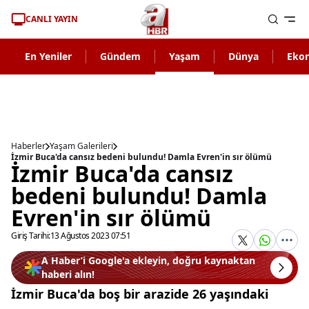
CANLI YAYIN
En Yeniler
Gündem
Yaşam
Dünya
Eko
Haberler
Yaşam Galerileri
İzmir Buca'da cansız bedeni bulundu! Damla Evren'in sır ölümü
İzmir Buca'da cansız
bedeni bulundu! Damla
Evren'in sır ölümü
Giriş Tarihi:
13 Ağustos 2023 07:51
A Haber’i Google'a ekleyin, doğru kaynaktan
haberi alın!
İzmir Buca'da boş bir arazide 26 yaşındaki