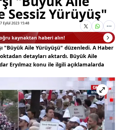
şı "Büyük Aile
e Sessiz Yürüyüş"
7 Eylül 2023 15:48
doğru kaynaktan haberi alın!
şı "Büyük Aile Yürüyüşü" düzenledi. A Haber
ktadan detayları aktardı. Büyük Aile
ar Eryılmaz konu ile ilgili açıklamalarda