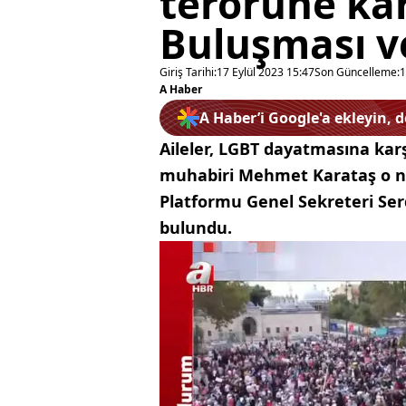
terörüne kar
Buluşması v
Giriş Tarihi:
17 Eylül 2023 15:47
Son Güncelleme:
1
A Haber
A Haber’i Google'a ekleyin, 
Aileler, LGBT dayatmasına kar
muhabiri Mehmet Karataş o no
Platformu Genel Sekreteri Serd
bulundu.