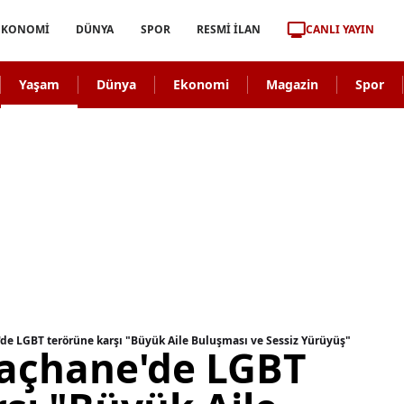
CANLI YAYIN
EKONOMİ
DÜNYA
SPOR
RESMİ İLAN
Yaşam
Dünya
Ekonomi
Magazin
Spor
de LGBT terörüne karşı "Büyük Aile Buluşması ve Sessiz Yürüyüş"
raçhane'de LGBT