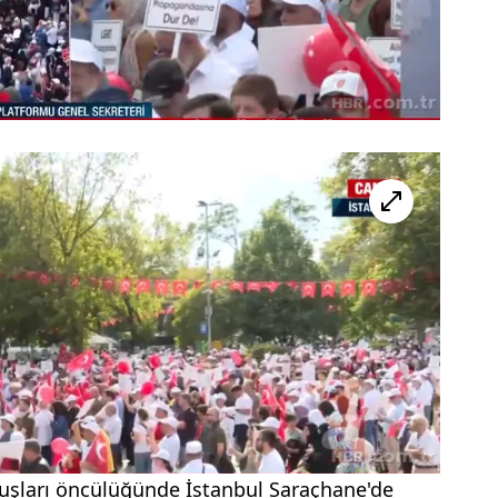
luşları öncülüğünde
İstanbul
Saraçhane'de