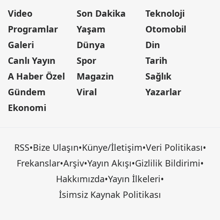
Video
Son Dakika
Teknoloji
Programlar
Yaşam
Otomobil
Galeri
Dünya
Din
Canlı Yayın
Spor
Tarih
A Haber Özel
Magazin
Sağlık
Gündem
Viral
Yazarlar
Ekonomi
RSS
•
Bize Ulaşın
•
Künye/İletişim
•
Veri Politikası
•
Frekanslar
•
Arşiv
•
Yayın Akışı
•
Gizlilik Bildirimi
•
Hakkımızda
•
Yayın İlkeleri
•
İsimsiz Kaynak Politikası