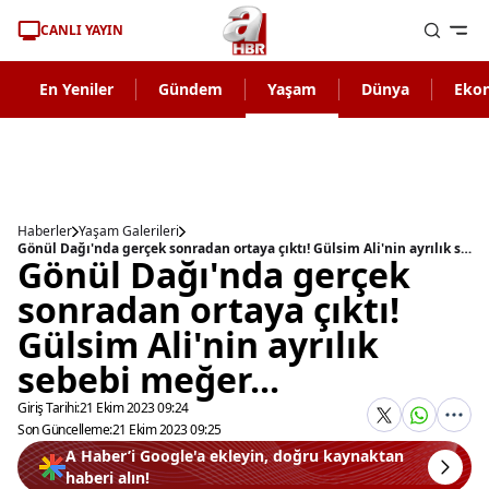
CANLI YAYIN
En Yeniler
Gündem
Yaşam
Dünya
Eko
Haberler
Yaşam Galerileri
Gönül Dağı'nda gerçek sonradan ortaya çıktı! Gülsim Ali'nin ayrılık sebebi meğer...
Gönül Dağı'nda gerçek
sonradan ortaya çıktı!
Gülsim Ali'nin ayrılık
sebebi meğer...
Giriş Tarihi:
21 Ekim 2023 09:24
Son Güncelleme:
21 Ekim 2023 09:25
A Haber’i Google'a ekleyin, doğru kaynaktan
haberi alın!