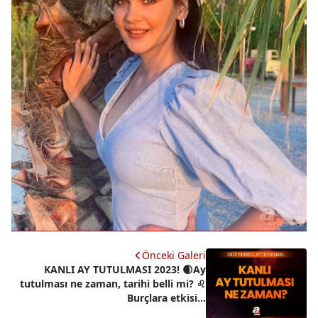
Önceki Galeri
KANLI AY TUTULMASI 2023! 🌒Ay
tutulması ne zaman, tarihi belli mi? ♌
Burçlara etkisi...