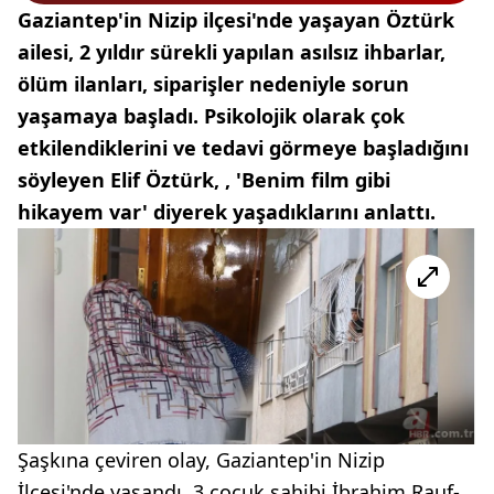
Gaziantep'in Nizip ilçesi'nde yaşayan Öztürk
ailesi, 2 yıldır sürekli yapılan asılsız ihbarlar,
ölüm ilanları, siparişler nedeniyle sorun
yaşamaya başladı. Psikolojik olarak çok
etkilendiklerini ve tedavi görmeye başladığını
söyleyen Elif Öztürk, , 'Benim film gibi
hikayem var' diyerek yaşadıklarını anlattı.
Şaşkına çeviren olay, Gaziantep'in Nizip
İlçesi'nde yaşandı. 3 çocuk sahibi İbrahim Rauf-