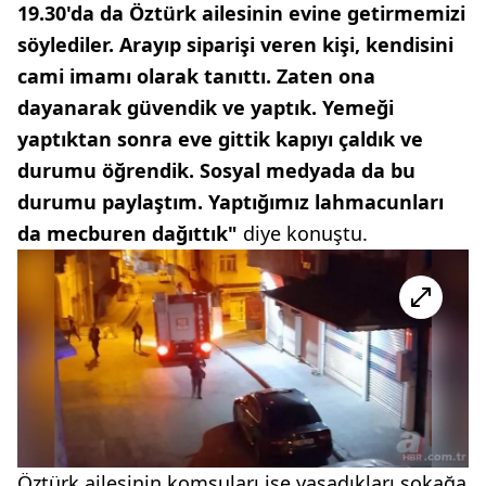
19.30'da da Öztürk ailesinin evine getirmemizi
söylediler. Arayıp siparişi veren kişi, kendisini
cami imamı olarak tanıttı. Zaten ona
dayanarak güvendik ve yaptık. Yemeği
yaptıktan sonra eve gittik kapıyı çaldık ve
durumu öğrendik. Sosyal medyada da bu
durumu paylaştım. Yaptığımız lahmacunları
da mecburen dağıttık"
diye konuştu.
Öztürk ailesinin komşuları ise yaşadıkları sokağa