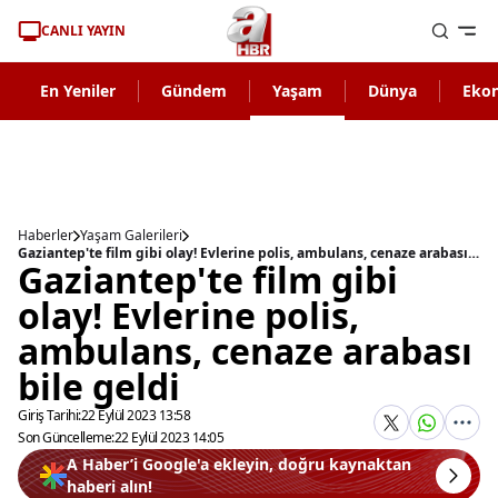
CANLI YAYIN
En Yeniler
Gündem
Yaşam
Dünya
Eko
Haberler
Yaşam Galerileri
Gaziantep'te film gibi olay! Evlerine polis, ambulans, cenaze arabası bile geldi
Gaziantep'te film gibi
olay! Evlerine polis,
ambulans, cenaze arabası
bile geldi
Giriş Tarihi:
22 Eylül 2023 13:58
Son Güncelleme:
22 Eylül 2023 14:05
A Haber’i Google'a ekleyin, doğru kaynaktan
haberi alın!