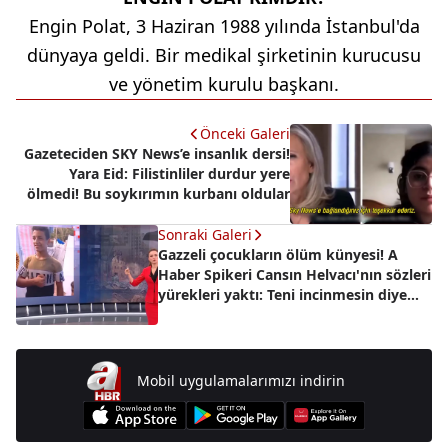
Engin Polat, 3 Haziran 1988 yılında İstanbul'da
dünyaya geldi. Bir medikal şirketinin kurucusu
ve yönetim kurulu başkanı.
Önceki Galeri
Gazeteciden SKY News’e insanlık dersi!
Yara Eid: Filistinliler durdur yere
ölmedi! Bu soykırımın kurbanı oldular
Sonraki Galeri
Gazzeli çocukların ölüm künyesi! A
Haber Spikeri Cansın Helvacı'nın sözleri
yürekleri yaktı: Teni incinmesin diye
sakındığınız evladınızın...
Mobil uygulamalarımızı indirin