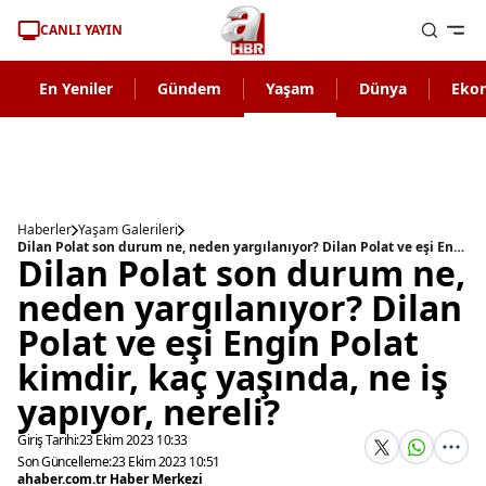
CANLI YAYIN
En Yeniler
Gündem
Yaşam
Dünya
Eko
Haberler
Yaşam Galerileri
Dilan Polat son durum ne, neden yargılanıyor? Dilan Polat ve eşi Engin Polat kimdir, kaç yaşında, ne iş yapıyor, nereli?
Dilan Polat son durum ne,
neden yargılanıyor? Dilan
Polat ve eşi Engin Polat
kimdir, kaç yaşında, ne iş
yapıyor, nereli?
Giriş Tarihi:
23 Ekim 2023 10:33
Son Güncelleme:
23 Ekim 2023 10:51
ahaber.com.tr Haber Merkezi