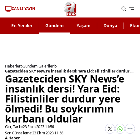
CANLI YAYIN
En Yeniler
Gündem
Yaşam
Dünya
Eko
Haberler
Gündem Galerileri
Gazeteciden SKY News’e insanlık dersi! Yara Eid: Filistinliler durdur yere ölmedi! Bu soykırımın kurbanı oldular
Gazeteciden SKY News’e
insanlık dersi! Yara Eid:
Filistinliler durdur yere
ölmedi! Bu soykırımın
kurbanı oldular
Giriş Tarihi:
23 Ekim 2023 11:56
Son Güncelleme:
23 Ekim 2023 11:58
A Haber