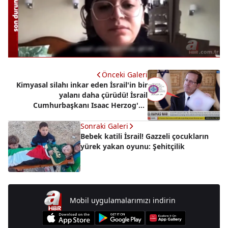
Önceki Galeri
Kimyasal silahı inkar eden İsrail'in bir
yalanı daha çürüdü! İsrail
Cumhurbaşkanı Isaac Herzog'un
belgeleri sahte çıktı!
Sonraki Galeri
Bebek katili İsrail! Gazzeli çocukların
yürek yakan oyunu: Şehitçilik
Mobil uygulamalarımızı indirin