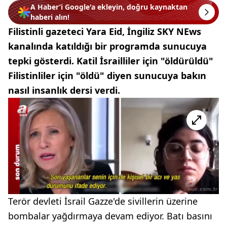
A Haber’i Google'a ekleyin, doğru kaynaktan
haberi alın!
Filistinli gazeteci Yara Eid, İngiliz SKY NEws
kanalında katıldığı bir programda sunucuya
tepki gösterdi. Katil İsrailliler için "öldürüldü"
Filistinliler için "öldü" diyen sunucuya bakın
nasıl insanlık dersi verdi.
Terör devleti İsrail Gazze'de sivillerin üzerine
bombalar yağdırmaya devam ediyor. Batı basını