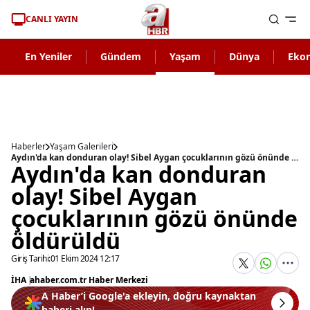
CANLI YAYIN
En Yeniler
Gündem
Yaşam
Dünya
Eko
Haberler
Yaşam Galerileri
Aydın'da kan donduran olay! Sibel Aygan çocuklarının gözü önünde öldürüldü
Aydın'da kan donduran
olay! Sibel Aygan
çocuklarının gözü önünde
öldürüldü
Giriş Tarihi:
01 Ekim 2024 12:17
İHA
|
ahaber.com.tr Haber Merkezi
A Haber’i Google'a ekleyin, doğru kaynaktan
haberi alın!