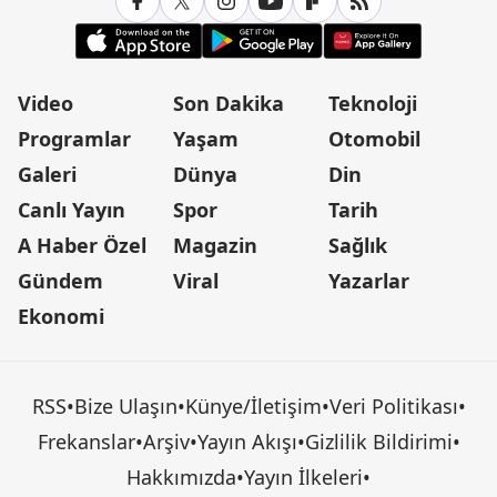
Video
Son Dakika
Teknoloji
Programlar
Yaşam
Otomobil
Galeri
Dünya
Din
Canlı Yayın
Spor
Tarih
A Haber Özel
Magazin
Sağlık
Gündem
Viral
Yazarlar
Ekonomi
RSS
•
Bize Ulaşın
•
Künye/İletişim
•
Veri Politikası
•
Frekanslar
•
Arşiv
•
Yayın Akışı
•
Gizlilik Bildirimi
•
Hakkımızda
•
Yayın İlkeleri
•