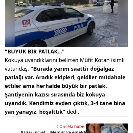
"BÜYÜK BİR PATLAK..."
Kokuya uyandıklarını belirten Müfit Kotan isimli
vatandaş,
"Burada yarım saattir doğalgaz
patlağı var. Aradık ekipleri, geldiler müdahale
ettiler ama herhalde büyük bir patlak.
Şantiyenin kazısı sırasında biz kokuya
uyandık. Kendimiz evden çıktık, 3-4 tane bina
yan yanayız, boşalttık"
dedi.
Önceki haber
Asgari ücret... Memur ve emekli