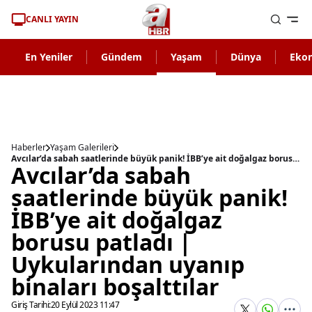
CANLI YAYIN
En Yeniler
Gündem
Yaşam
Dünya
Eko
Haberler
Yaşam Galerileri
Avcılar’da sabah saatlerinde büyük panik! İBB’ye ait doğalgaz borusu patladı | Uykularından uyanıp binaları boşalttılar
Avcılar’da sabah
saatlerinde büyük panik!
İBB’ye ait doğalgaz
borusu patladı |
Uykularından uyanıp
binaları boşalttılar
Giriş Tarihi:
20 Eylül 2023 11:47