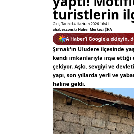
yaptı! Motifl
turistlerin i
Giriş Tarihi:
14 Haziran 2026 16:41
ahaber.com.tr Haber Merkezi
|
İHA
A Haber’i Google'a ekleyin, 
Şırnak'ın Uludere ilçesinde ya
kendi imkanlarıyla inşa ettiği 
çekiyor. Aşkı, sevgiyi ve devle
yapı, son yıllarda yerli ve yab
haline geldi.