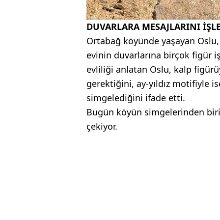
DUVARLARA MESAJLARINI İŞL
Ortabağ köyünde yaşayan Oslu, y
evinin duvarlarına birçok figür iş
evliliği anlatan Oslu, kalp figür
gerektiğini, ay-yıldız motifiyle i
simgelediğini ifade etti.
Bugün köyün simgelerinden biri h
çekiyor.