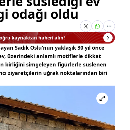
erle süslediği ev
lgi odağı oldu
doğru kaynaktan haberi alın!
şayan Sadık Oslu'nun yaklaşık 30 yıl önce
ev, üzerindeki anlamlı motiflerle dikkat
tin birliğini simgeleyen figürlerle süslenen
ancı ziyaretçilerin uğrak noktalarından biri