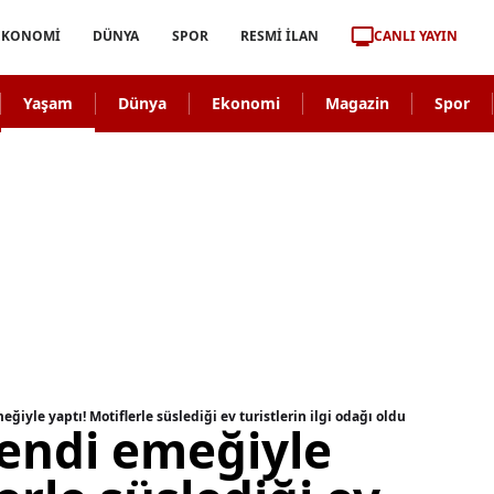
CANLI YAYIN
EKONOMİ
DÜNYA
SPOR
RESMİ İLAN
Yaşam
Dünya
Ekonomi
Magazin
Spor
eğiyle yaptı! Motiflerle süslediği ev turistlerin ilgi odağı oldu
kendi emeğiyle