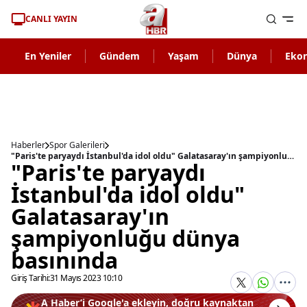
CANLI YAYIN
En Yeniler
Gündem
Yaşam
Dünya
Eko
Haberler
Spor Galerileri
"Paris'te paryaydı İstanbul'da idol oldu" Galatasaray'ın şampiyonluğu dünya basınında
"Paris'te paryaydı
İstanbul'da idol oldu"
Galatasaray'ın
şampiyonluğu dünya
basınında
Giriş Tarihi:
31 Mayıs 2023 10:10
A Haber’i Google'a ekleyin, doğru kaynaktan