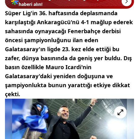
haberi alın!
Süper Lig'in 36. haftasında deplasmanda
karşılaştığı Ankaragücü'nü 4-1 mağlup ederek
sahasında oynayacağı Fenerbahçe derbisi
öncesi şampiyonluğunu ilan eden
Galatasaray'ın ligde 23. kez elde ettiği bu
zafer, dünya basınında da geniş yer buldu. Dış
basın özellikle Mauro Icardi'nin
Galatasaray'daki yeniden doğuşuna ve
şampiyonlukta bunun yarattığı etkiye dikkat
çekti.