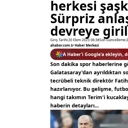
herkesi şaşk
Sürpriz anla
devreye giril
Giriş Tarihi:
20 Ekim 2023 06:38
Son Güncelleme:
ahaber.com.tr Haber Merkezi
A Haber’i Google'a ekleyin, 
Son dakika spor haberlerine 
Galatasaray'dan ayrıldıktan s
tecrübeli teknik direktör Fati
hazırlanıyor. Bu gelişme, fut
hangi takımın Terim'i kucakla
haberin detayları...