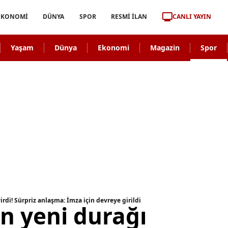
CANLI YAYIN
EKONOMİ
DÜNYA
SPOR
RESMİ İLAN
Yaşam
Dünya
Ekonomi
Magazin
Spor
irdi! Sürpriz anlaşma: İmza için devreye girildi
in yeni durağı