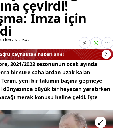
ına çevirdi!
şma: İmza için
di
20 Ekim 2023 06:42
doğru kaynaktan haberi alın!
göre, 2021/2022 sezonunun ocak ayında
onra bir süre sahalardan uzak kalan
h Terim, yeni bir takımın başına geçmeye
bol dünyasında büyük bir heyecan yaratırken,
yacağı merak konusu haline geldi. İşte