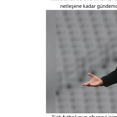
netleşene kadar gündemd
Türk futbolunun efsanevi isi