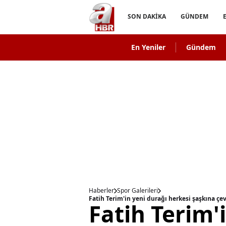
SON DAKİKA
GÜNDEM
En Yeniler
Gündem
Haberler
Spor Galerileri
Fatih Terim'in yeni durağı herkesi şaşkına çev
Fatih Terim'