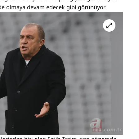
e olmaya devam edecek gibi görünüyor.
mlerinden biri olan Fatih Terim, son dönemde