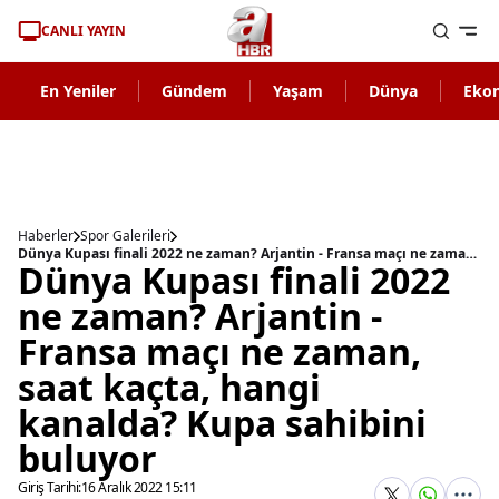
CANLI YAYIN
En Yeniler
Gündem
Yaşam
Dünya
Eko
Haberler
Spor Galerileri
Dünya Kupası finali 2022 ne zaman? Arjantin - Fransa maçı ne zaman, saat kaçta, hangi kanalda? Kupa sahibini buluyor
Dünya Kupası finali 2022
ne zaman? Arjantin -
Fransa maçı ne zaman,
saat kaçta, hangi
kanalda? Kupa sahibini
buluyor
Giriş Tarihi:
16 Aralık 2022 15:11