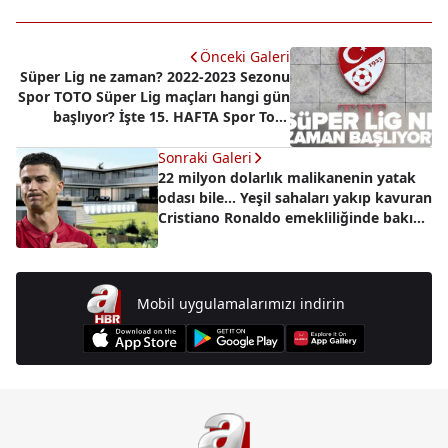
Önceki Galeri
Süper Lig ne zaman? 2022-2023 Sezonu
Spor TOTO Süper Lig maçları hangi gün
başlıyor? İşte 15. HAFTA Spor Toto
Süper Lig Fikstürü
Sonraki Galeri
22 milyon dolarlık malikanenin yatak
odası bile... Yeşil sahaları yakıp kavuran
Cristiano Ronaldo emekliliğinde bakın
nerede yaşayacak?
Mobil uygulamalarımızı indirin