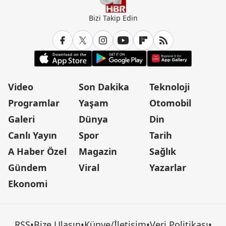
Bizi Takip Edin
Video
Son Dakika
Teknoloji
Programlar
Yaşam
Otomobil
Galeri
Dünya
Din
Canlı Yayın
Spor
Tarih
A Haber Özel
Magazin
Sağlık
Gündem
Viral
Yazarlar
Ekonomi
RSS
•
Bize Ulaşın
•
Künye/İletişim
•
Veri Politikası
•