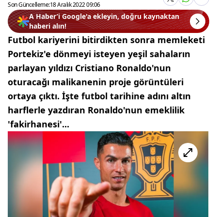
Son Güncelleme:
18 Aralık 2022 09:06
A Haber’i Google'a ekleyin, doğru kaynaktan
haberi alın!
Futbol kariyerini bitirdikten sonra memleketi
Portekiz'e dönmeyi isteyen yeşil sahaların
parlayan yıldızı Cristiano Ronaldo'nun
oturacağı malikanenin proje görüntüleri
ortaya çıktı. İşte futbol tarihine adını altın
harflerle yazdıran Ronaldo'nun emeklilik
'fakirhanesi'...