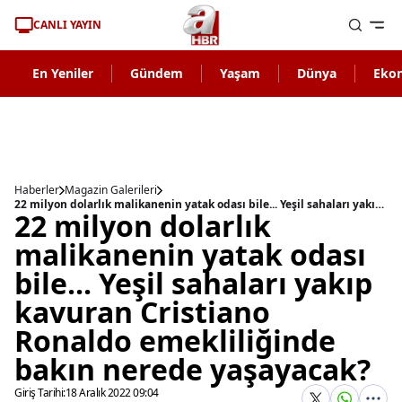
CANLI YAYIN
En Yeniler
Gündem
Yaşam
Dünya
Eko
Haberler
Magazin Galerileri
22 milyon dolarlık malikanenin yatak odası bile... Yeşil sahaları yakıp kavuran Cristiano Ronaldo emekliliğinde bakın nerede yaşayacak?
22 milyon dolarlık
malikanenin yatak odası
bile... Yeşil sahaları yakıp
kavuran Cristiano
Ronaldo emekliliğinde
bakın nerede yaşayacak?
Giriş Tarihi:
18 Aralık 2022 09:04