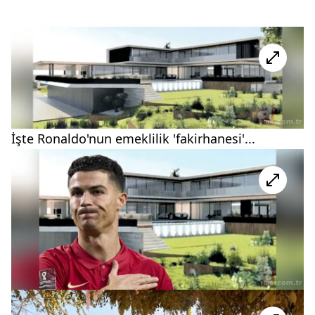
İşte Ronaldo'nun emeklilik 'fakirhanesi'...