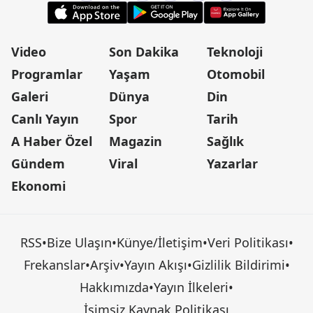
Video
Son Dakika
Teknoloji
Programlar
Yaşam
Otomobil
Galeri
Dünya
Din
Canlı Yayın
Spor
Tarih
A Haber Özel
Magazin
Sağlık
Gündem
Viral
Yazarlar
Ekonomi
RSS
•
Bize Ulaşın
•
Künye/İletişim
•
Veri Politikası
•
Frekanslar
•
Arşiv
•
Yayın Akışı
•
Gizlilik Bildirimi
•
Hakkımızda
•
Yayın İlkeleri
•
İsimsiz Kaynak Politikası