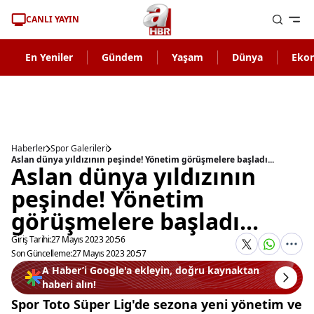
CANLI YAYIN
En Yeniler
Gündem
Yaşam
Dünya
Eko
Haberler
Spor Galerileri
Aslan dünya yıldızının peşinde! Yönetim görüşmelere başladı...
Aslan dünya yıldızının
peşinde! Yönetim
görüşmelere başladı...
Giriş Tarihi:
27 Mayıs 2023 20:56
Son Güncelleme:
27 Mayıs 2023 20:57
A Haber’i Google'a ekleyin, doğru kaynaktan
haberi alın!
Spor Toto Süper Lig'de sezona yeni yönetim ve