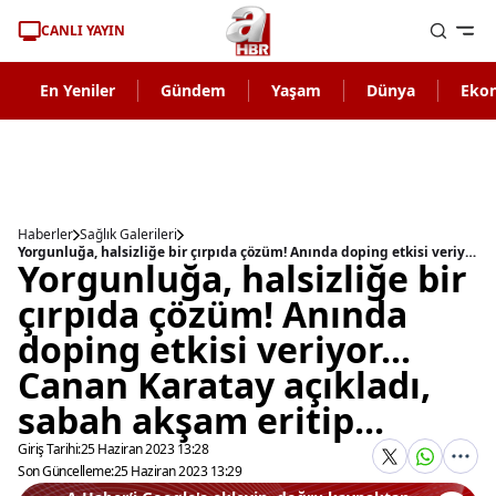
CANLI YAYIN
En Yeniler
Gündem
Yaşam
Dünya
Eko
Haberler
Sağlık Galerileri
Yorgunluğa, halsizliğe bir çırpıda çözüm! Anında doping etkisi veriyor... Canan Karatay açıkladı, sabah akşam eritip...
Yorgunluğa, halsizliğe bir
çırpıda çözüm! Anında
doping etkisi veriyor...
Canan Karatay açıkladı,
sabah akşam eritip...
Giriş Tarihi:
25 Haziran 2023 13:28
Son Güncelleme:
25 Haziran 2023 13:29