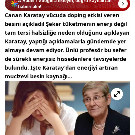
A Haber’i Google'a ekleyin, doğru kaynaktan
haberi alın!
Canan Karatay vücuda doping etkisi veren
besini açıkladı! Şeker tüketmenin enerji değil
tam tersi halsizliğe neden olduğunu açıklayan
Karatay, yaptığı açıklamalarla gündemde yer
almaya devam ediyor. Ünlü profesör bu sefer
de sürekli enerjisiz hissedenlere tavsiyelerde
bulundu. İşte Karatay'dan enerjiyi artıran
mucizevi besin kaynağı...