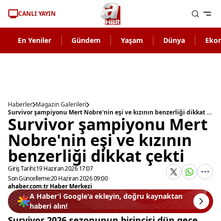
CANLI YAYIN
En Yeniler
Gündem
Yaşam
Dünya
Eko
Haberler
Magazin Galerileri
Survivor şampiyonu Mert Nobre'nin eşi ve kızının benzerliği dikkat çekti
Survivor şampiyonu Mert
Nobre'nin eşi ve kızının
benzerliği dikkat çekti
Giriş Tarihi:
19 Haziran 2026 17:07
Son Güncelleme:
20 Haziran 2026 09:00
ahaber.com.tr Haber Merkezi
A Haber’i Google'a ekleyin, doğru kaynaktan
haberi alın!
Survivor 2026 sezonunun birincisi dün gece