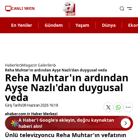
CANLI YAYIN
En Yeniler
Gündem
Yaşam
Dünya
Eko
Haberler
Magazin Galerileri
Reha Muhtar'ın ardından Ayşe Nazlı'dan duygusal veda
Reha Muhtar'ın ardından
Ayşe Nazlı'dan duygusal
veda
Giriş Tarihi:
09 Haziran 2026 16:18
ahaber.com.tr Haber Merkezi
A Haber’i Google'a ekleyin, doğru kaynaktan
haberi alın!
Ünlü televizyoncu Reha Muhtar'ın vefatının