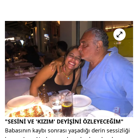
"SESİNİ VE 'KIZIM' DEYİŞİNİ ÖZLEYECEĞİM"
Babasının kaybı sonrası yaşadığı derin sessizliği