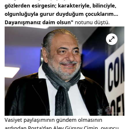
gözlerden esirgesin; karakteriyle, bilinciyle,
olgunluğuyla gurur duyduğum çocuklarım…
Dayanışmanız daim olsun"
notunu düştü.
Vasiyet paylaşımının gündem olmasının
ardından Posta'dan Alev Gürsoy Cimin, oyuncu